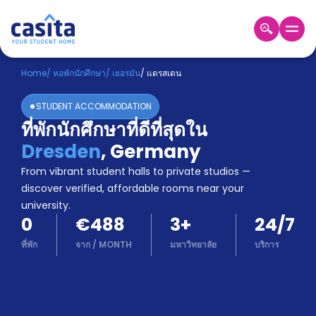
Home
TH
EUR
Home
/
หอพักนักศึกษา
/
เยอรมัน
/
แดรสเดน
เข้าสู่
STUDENT ACCOMMODATION
ระบบ
ที่พักนักศึกษาที่ดีที่สุดใน
Booking
Dresden
,
Germany
Accommodation
About
From vibrant student halls to private studios —
us
discover verified, affordable rooms near your
Blog
university.
Refer
0
€488
3
+
24/7
And
Become
Earn
ที่พัก
จาก
/
MONTH
มหาวิทยาลัย
บริการ
A
Partner
Help
and
Phone
Support