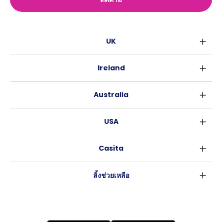
UK
ลอนดอน
Ireland
เบอร์มิงแฮม
ดับลิน
กลาสโกว
Australia
คอร์ค
ลิเวอร์พูล
ซิดนีย์
กาลเวย์
เอดินเบอระ
USA
เมลเบิร์น
แมนเชสเตอร์
นิวยอร์ค
บริสเบน
ลีดส์
Casita
ฟอร์ตเวิร์ธ
เพิร์ธ
เชฟฟีลส์
ข่าว
แอตแลนตา
อะเดลายด์
บริสโทล
ลิ้งช่วยเหลือ
ราลี
แครนเบอร์รา
คาร์ดิฟ
ข้อตกลงการใช้งาน
นิวออร์ลีนส์
โคเวนทรี
นโยบายความเป็นส่วนตัว
ออสติน
เลสเตอร์