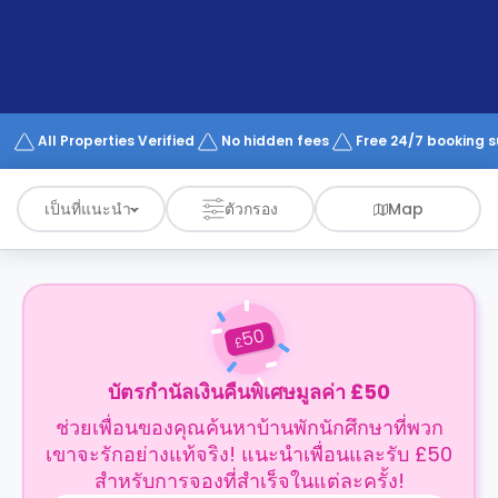
support
Contact
us
How
It
Works
FAQs
All Properties Verified
No hidden fees
Free 24/7 booking 
เป็นที่แนะนำ
ตัวกรอง
Map
50
£
บัตรกำนัลเงินคืนพิเศษมูลค่า £50
ช่วยเพื่อนของคุณค้นหาบ้านพักนักศึกษาที่พวก
เขาจะรักอย่างแท้จริง! แนะนำเพื่อนและรับ £50
สำหรับการจองที่สำเร็จในแต่ละครั้ง!