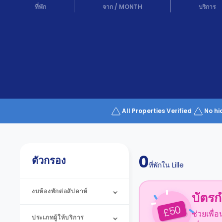
Partner
ที่พัก
จาก
/
MONTH
บริการ
Help
and
Phone
Support
support
Contact
us
How
It
Works
FAQs
All Properties Verified
No hi
0
ตัวกรอง
ที่พักใน
Lille
งบห้องพักต่อสัปดาห์
บัตรก
50
£
ช่วยเพื่
ประเภทผู้ให้บริการ