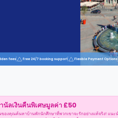
dden fees
Free 24/7 booking support
Flexible Payment Options
ำนัลเงินคืนพิเศษมูลค่า £50
อนของคุณค้นหาบ้านพักนักศึกษาที่พวกเขาจะรักอย่างแท้จริง! แนะ