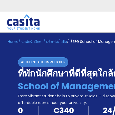
Home
/
หอพักนักศึกษา
/
ฝรั่งเศส
/
Lille
/
IÉSEG School of Manageme
Home
TH
EUR
เข้าสู่
ระบบ
STUDENT ACCOMMODATION
Booking
ที่พักนักศึกษาที่ดีที่สุดใกล
Accommodation
About
us
School of Management
Blog
Refer
From vibrant student halls to private studios — discove
And
affordable rooms near your university.
Become
Earn
0
€340
24
A