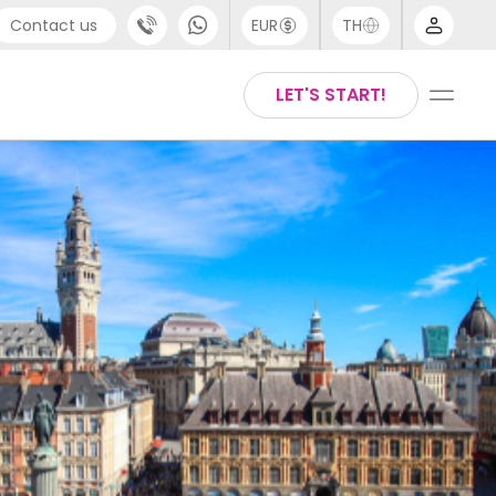
Contact us
EUR
TH
port
Arabic
LET'S START!
44 (0) 20 3871 8666
Chinese
1 (80) 3711 1326
English
 (646) 718 6172
Thai