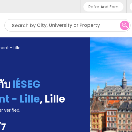
Refer And Earn
Phone sup
City, University or Property
Search by
UK - +
IN - +9
nt - Lille
US - +1
้กับ
IÉSEG
 - Lille
,
Lille
r verified,
/7