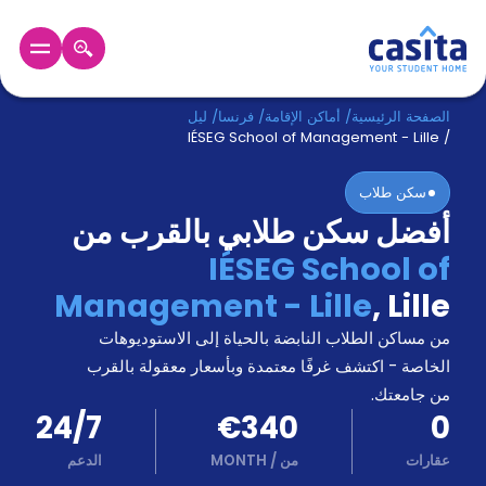
الرئيسية
عربي
EUR
الصفحة الرئيسية
/
أماكن الإقامة
/
فرنسا
/
ليل
IÉSEG School of Management - Lille
/
دخول
سكن طلاب
أفضل سكن طلابي بالقرب من
حجز
السكن
IÉSEG School of
من
Management - Lille
,
Lille
نحن؟
المدونة
من مساكن الطلاب النابضة بالحياة إلى الاستوديوهات
أخبر
أصدقائك
الخاصة - اكتشف غرفًا معتمدة وبأسعار معقولة بالقرب
و
من جامعتك.
كن
اكسب
24/7
€340
0
شريكا
عقارات
من
/
MONTH
الدعم
الدعم