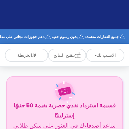
الدعم
و
عبر
المساعدة
الهاتف
اتصل
بنا
كيف
جميع العقارات معتمدة
بدون رسوم خفية
دعم حجوزات مجاني على مدار 4/7
تعمل؟
الأسئلة
الشائعة
الخريطة
الانسب لك
تنقيح النتائج
50
£
قسيمة استرداد نقدي حصرية بقيمة 50 جنيهًا
إسترلينيًا
ساعد أصدقاءك في العثور على سكن طلابي