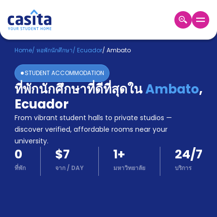
Home
TH
USD
Home
/
หอพักนักศึกษา
/
Ecuador
/
Ambato
เข้าสู่
STUDENT ACCOMMODATION
ระบบ
ที่พักนักศึกษาที่ดีที่สุดใน
Ambato
,
Booking
Ecuador
Accommodation
About
From vibrant student halls to private studios —
us
discover verified, affordable rooms near your
Blog
university.
Refer
0
$7
1
+
24/7
And
Become
Earn
ที่พัก
จาก
/
DAY
มหาวิทยาลัย
บริการ
A
Partner
Help
and
Phone
Support