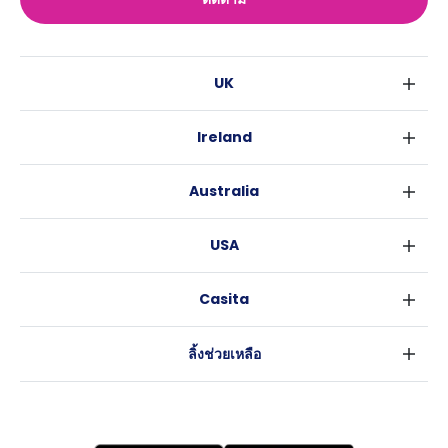
UK
ลอนดอน
Ireland
เบอร์มิงแฮม
ดับลิน
กลาสโกว
Australia
คอร์ค
ลิเวอร์พูล
ซิดนีย์
กาลเวย์
เอดินเบอระ
USA
เมลเบิร์น
แมนเชสเตอร์
นิวยอร์ค
บริสเบน
ลีดส์
Casita
ฟอร์ตเวิร์ธ
เพิร์ธ
เชฟฟีลส์
ข่าว
แอตแลนตา
อะเดลายด์
บริสโทล
ลิ้งช่วยเหลือ
ราลี
แครนเบอร์รา
คาร์ดิฟ
ข้อตกลงการใช้งาน
นิวออร์ลีนส์
โคเวนทรี
นโยบายความเป็นส่วนตัว
ออสติน
เลสเตอร์