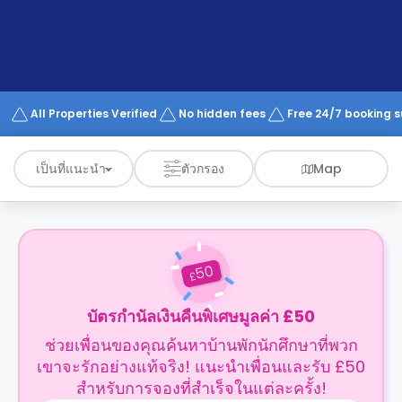
support
Contact
us
How
It
Works
FAQs
All Properties Verified
No hidden fees
Free 24/7 booking 
เป็นที่แนะนำ
ตัวกรอง
Map
50
£
บัตรกำนัลเงินคืนพิเศษมูลค่า £50
ช่วยเพื่อนของคุณค้นหาบ้านพักนักศึกษาที่พวก
เขาจะรักอย่างแท้จริง! แนะนำเพื่อนและรับ £50
สำหรับการจองที่สำเร็จในแต่ละครั้ง!