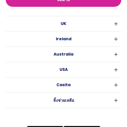
UK
ลอนดอน
Ireland
เบอร์มิงแฮม
ดับลิน
กลาสโกว
Australia
คอร์ค
ลิเวอร์พูล
ซิดนีย์
กาลเวย์
เอดินเบอระ
USA
เมลเบิร์น
แมนเชสเตอร์
นิวยอร์ค
บริสเบน
ลีดส์
Casita
ฟอร์ตเวิร์ธ
เพิร์ธ
เชฟฟีลส์
ข่าว
แอตแลนตา
อะเดลายด์
บริสโทล
ลิ้งช่วยเหลือ
ราลี
แครนเบอร์รา
คาร์ดิฟ
ข้อตกลงการใช้งาน
นิวออร์ลีนส์
โคเวนทรี
นโยบายความเป็นส่วนตัว
ออสติน
เลสเตอร์