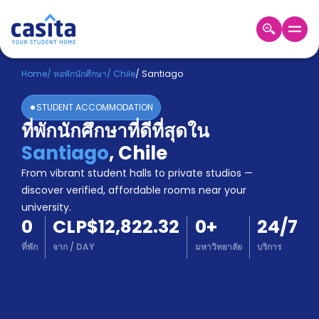
Home
TH
CLP
Home
/
หอพักนักศึกษา
/
Chile
/
Santiago
เข้าสู่
STUDENT ACCOMMODATION
ระบบ
ที่พักนักศึกษาที่ดีที่สุดใน
Booking
Santiago
,
Chile
Accommodation
About
From vibrant student halls to private studios —
us
discover verified, affordable rooms near your
Blog
university.
Refer
0
CLP$12,822.32
0
+
24/7
And
Become
Earn
ที่พัก
จาก
/
DAY
มหาวิทยาลัย
บริการ
A
Partner
Help
and
Phone
Support