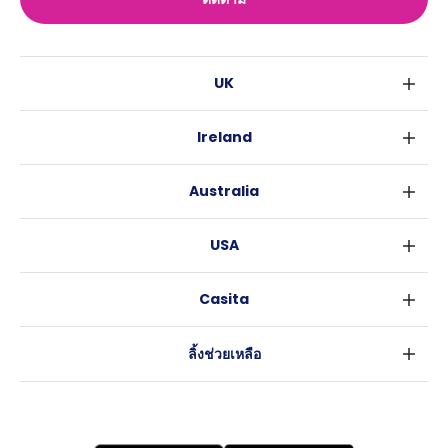
UK
ลอนดอน
Ireland
เบอร์มิงแฮม
ดับลิน
กลาสโกว
Australia
คอร์ค
ลิเวอร์พูล
ซิดนีย์
กาลเวย์
เอดินเบอระ
USA
เมลเบิร์น
แมนเชสเตอร์
นิวยอร์ค
บริสเบน
ลีดส์
Casita
ฟอร์ตเวิร์ธ
เพิร์ธ
เชฟฟีลส์
ข่าว
แอตแลนตา
อะเดลายด์
บริสโทล
ลิ้งช่วยเหลือ
ราลี
แครนเบอร์รา
คาร์ดิฟ
ข้อตกลงการใช้งาน
นิวออร์ลีนส์
โคเวนทรี
นโยบายความเป็นส่วนตัว
ออสติน
เลสเตอร์