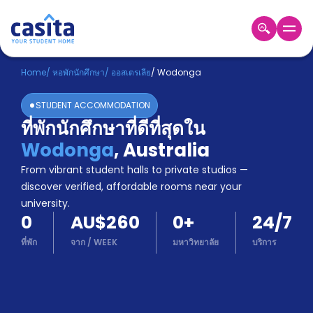
Home
TH
AUD
Home
/
หอพักนักศึกษา
/
ออสเตรเลีย
/
Wodonga
เข้าสู่
STUDENT ACCOMMODATION
ระบบ
ที่พักนักศึกษาที่ดีที่สุดใน
Booking
Wodonga
,
Australia
Accommodation
About
From vibrant student halls to private studios —
us
discover verified, affordable rooms near your
Blog
university.
Refer
0
AU$260
0
+
24/7
And
Become
Earn
ที่พัก
จาก
/
WEEK
มหาวิทยาลัย
บริการ
A
Partner
Help
and
Phone
Support