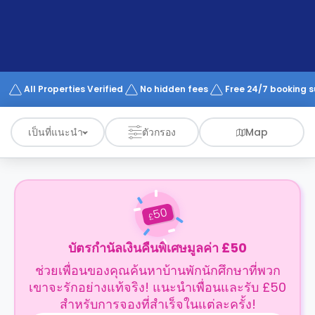
support
Contact
us
How
It
Works
FAQs
All Properties Verified
No hidden fees
Free 24/7 booking 
เป็นที่แนะนำ
ตัวกรอง
Map
50
£
บัตรกำนัลเงินคืนพิเศษมูลค่า £50
ช่วยเพื่อนของคุณค้นหาบ้านพักนักศึกษาที่พวก
เขาจะรักอย่างแท้จริง! แนะนำเพื่อนและรับ £50
สำหรับการจองที่สำเร็จในแต่ละครั้ง!