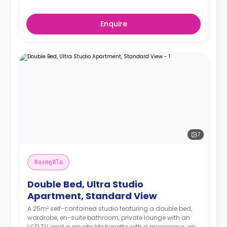
Enquire
7
ห้องสตูดิโอ
Double Bed, Ultra Studio
Apartment, Standard View
A 25m² self-contained studio featuring a double bed,
wardrobe, en-suite bathroom, private lounge with an
LCD TV, and a private kitchenette with a microwave, air