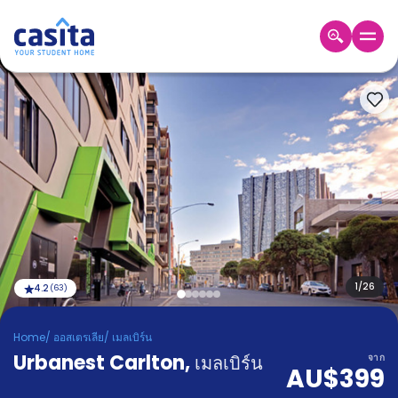
Home
TH
AUD
เข้าสู่
ระบบ
Booking
Accommodation
About
us
Blog
Refer
And
1
/
26
4.2
(
63
)
Become
Earn
A
Home
/
ออสเตรเลีย
/
เมลเบิร์น
Partner
Urbanest Carlton
Help
,
เมลเบิร์น
จาก
AU$399
and
Phone
Support