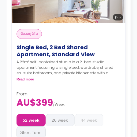
5
ห้องสตูดิโอ
Single Bed, 2 Bed Shared
Apartment, Standard View
A 22m² self-contained studio in a 2-bed studio
apartment featuring a single bed, wardrobe, shared
en-suite bathroom, and private kitchenette with a
microwave, air conditioning, fridge with freezer, dining
Read more
area, and study area.
4 weeks bond goes as deposit after the booking.
From
AU$399
/
Week
52 week
26 week
44 week
Short Term