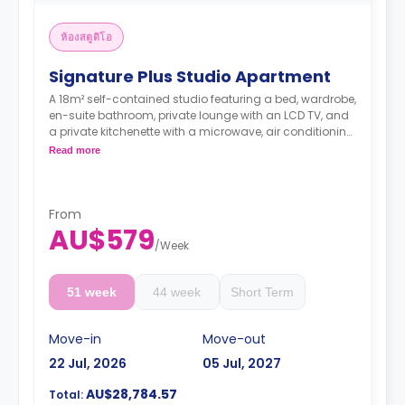
ห้องสตูดิโอ
Signature Plus Studio Apartment
A 18m² self-contained studio featuring a bed, wardrobe,
en-suite bathroom, private lounge with an LCD TV, and
a private kitchenette with a microwave, air conditioning,
and a larger dining and study area.
Read more
4 weeks bond goes as deposit after the booking.
From
AU$579
/
Week
51 week
44 week
Short Term
Move-in
Move-out
22 Jul, 2026
05 Jul, 2027
AU$28,784.57
Total: