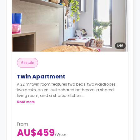
6
ห้องแฝด
Twin Apartment
A 22 m² twin room features two beds, two wardrobes,
two desks, an en-suite shared bathroom, a shared
living room, and a shared kitchen.
4 weeks bond goes as deposit after the booking.
Read more
From
AU$459
/
Week