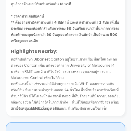
ศูนย์การค้าเมลเบิร์นเซ็นทรัลเดิน
13 นาที
* ราคาท่านต่อสัปดาห์
** ต้องจ่ายค่ามัดจำล่วงหน้า 4 สัปดาห์ และค่าเช่าล่วงหน้า 2 สัปดาห์เพื่อ
ประกันการจองห้องพักสำหรับการจอง 90 วันหรือนานกว่านั้น หากการจอง
ห้องพักของคุณน้อยกว่า 90 วันคุณจะต้องจ่ายเงินมัดจำเป็นจำนวน 500
เหรียญออสเตรเลีย
Highlights Nearby:
หอพักนักศึกษา Urbanest Carlton อยู่ในย่านชานเมืองที่สดใสและแตก
ต่างของ Carlton เพียงหนึ่งช่วงตึกจาก University of Melbourne 14
นาทีจาก RMIT และ 2 นาทีไปยังป้ายรถรางหลายจุดและอยู่ห่างจาก
Melbourne Central เพียงไม่กี่ก้าว
หอพักแห่งนี้ ค่าเช่ารวมค่าใช้จ่ายทุกอย่างแล้ว Wi-Fi ตลอดการประกัน
ทรัพย์สิน, ทีมงานประจำทุกวันตลอด 24 ชั่วโมง พื้นที่ชมวืวดาดฟ้าพร้อมที่
ทำบาร์บีคิว มีโต๊ะและม้านั่ง สถานี iMac ที่เก็บจักรยานที่มีความปลอดภัย
กล้องวงจรปิด ใช้คีย์การ์ดในการเข้าถึง – พื้นที่ใช้สอยเพื่อการสังสรร พร้อม
เก้าอี้นั่งที่สบาย ทีวีจอใหญ่ ห้องเล่นเกมส์ เครื่องซักผ้าแบบใช้การ์ด
University of Melbourne
เดิน...