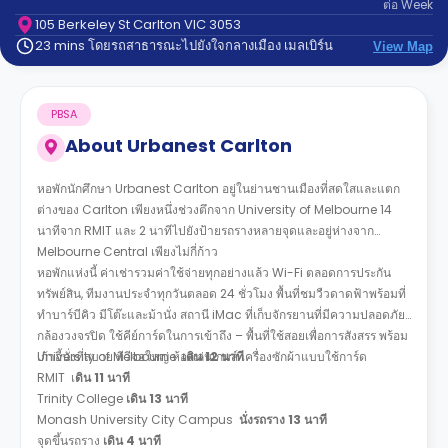
ต่อ
Week
support
Contact
105 Berkeley St Carlton VIC 3053
23 mins โดยรถสาธารณะไปยังใจกลางเมือง เมลเบิร์น
us
View Map
How
It
Works
FAQs
PBSA
About
Urbanest Carlton
หอพักนักศึกษา Urbanest Carlton อยู่ในย่านชานเมืองที่สดใสและแตก
ต่างของ Carlton เพียงหนึ่งช่วงตึกจาก University of Melbourne 14
นาทีจาก RMIT และ 2 นาทีไปยังป้ายรถรางหลายจุดและอยู่ห่างจาก
Melbourne Central เพียงไม่กี่ก้าว
หอพักแห่งนี้ ค่าเช่ารวมค่าใช้จ่ายทุกอย่างแล้ว Wi-Fi ตลอดการประกัน
ทรัพย์สิน, ทีมงานประจำทุกวันตลอด 24 ชั่วโมง พื้นที่ชมวืวดาดฟ้าพร้อมที่
ทำบาร์บีคิว มีโต๊ะและม้านั่ง สถานี iMac ที่เก็บจักรยานที่มีความปลอดภัย
กล้องวงจรปิด ใช้คีย์การ์ดในการเข้าถึง – พื้นที่ใช้สอยเพื่อการสังสรร พร้อม
เก้าอี้นั่งที่สบาย ทีวีจอใหญ่ ห้องเล่นเกมส์ เครื่องซักผ้าแบบใช้การ์ด
University of Melbourne
เดิน 12 นาที
RMIT เ
ดิน 11 นาที
Trinity College
เดิน 13 นาที
Monash University City Campus
นั่งรถราง 13 นาที
จุดขึ้นรถราง
เดิน 4 นาที