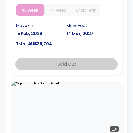
56 week
44 week
Short Term
Move-in
Move-out
15 Feb, 2026
14 Mar, 2027
AU$25,704
Total:
Sold Out
8