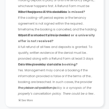
holding deposit is paid, or until the tenancy begins,
whichever happens first. A Refund Form must be
submitted to receive these funds.
What happens if the deadline is missed?
If the cooling-off period expires or the tenancy
agreement is not signed within the required
timeframe, the booking is cancelled, and the holding
deposit is retained by the provider.
What if a student visa is denied or a university
offer is not received?
A full refund of all fees and deposits is granted. To
qualify, written evidence of the denial must be
provided along with a Refund Form at least 3 days
before the tenancy start date.
Can the provider cancel a booking?
Yes. Management may cancel a booking if the
information provided is false or if the terms of the
booking are breached. In such cases, the provider
may retain all paid funds.
The above cancellation policy is a synopsis of the
property’s cancellation policy. There could be a few
changes incorporated from time to time. Hence, we
See More
recommend you review the full Accommodation