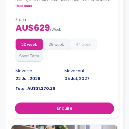
conditioning, and a larger dining and study area.
Read more
4 weeks bond goes as deposit after the booking.
From
AU$629
/
Week
52 week
26 week
44 week
Short Term
Move-in
Move-out
22 Jul, 2026
05 Jul, 2027
AU$31,270.29
Total:
Enquire