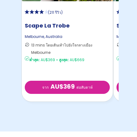
(
211 รีวิว
)
Scape La Trobe
Scape
Melbourne
,
Australia
Melbourne
13 mins โดยเดินเท้าไปยังใจกลางเมือง
15 mins
Melbourne
ไปยั ...
ต่ำสุด:
AU$369
-
สูงสุด:
AU$669
ต่ำสุด:
AU
AU$369
จาก
จ
ต่อสับดาห์