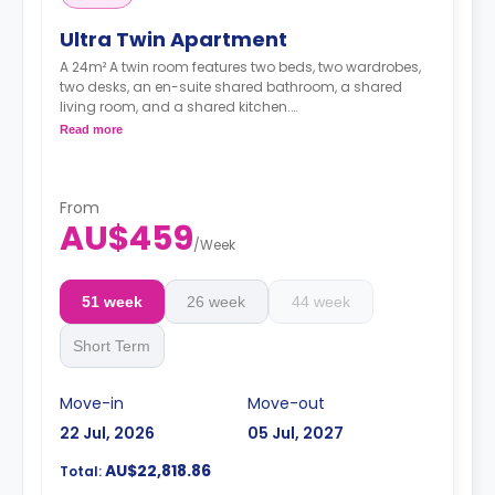
Ultra Twin Apartment
A 24m² A twin room features two beds, two wardrobes,
two desks, an en-suite shared bathroom, a shared
living room, and a shared kitchen.
4 weeks bond goes as deposit after the booking.
Read more
From
AU$459
/
Week
51 week
26 week
44 week
Short Term
Move-in
Move-out
22 Jul, 2026
05 Jul, 2027
AU$22,818.86
Total: