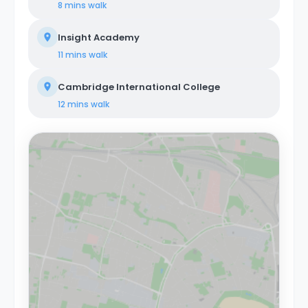
8 mins
walk
Insight Academy
11 mins
walk
Cambridge International College
12 mins
walk