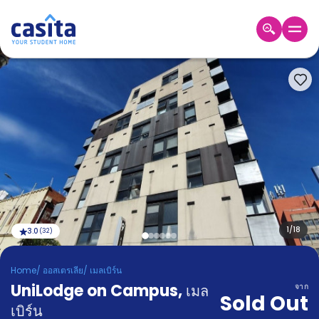
Home
TH
AUD
เข้าสู่
ระบบ
Booking
Accommodation
About
us
Blog
Refer
And
1
/
18
3.0
(
32
)
Become
Earn
A
Home
/
ออสเตรเลีย
/
เมลเบิร์น
Partner
UniLodge on Campus
Help
,
เมล
จาก
Sold Out
and
Phone
เบิร์น
Support