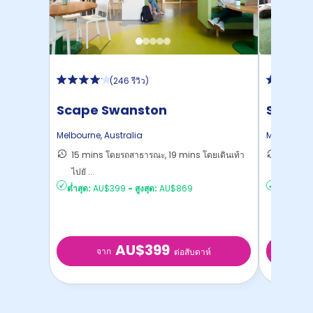
(
246 รีวิว
)
Scape Swanston
Scape 
Melbourne
,
Australia
Melbourne
15 mins โดยรถสาธารณะ, 19 mins โดยเดินเท้า
13 mins 
ไปยั ...
Melbou
ต่ำสุด:
AU$399
-
สูงสุด:
AU$869
ต่ำสุด:
AU
AU$399
จาก
จ
ต่อสับดาห์