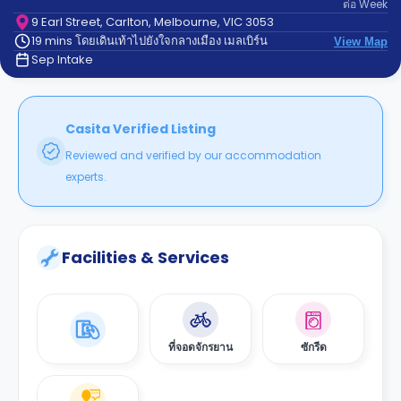
ต่อ
Week
support
Contact
9 Earl Street, Carlton, Melbourne, VIC 3053
19 mins โดยเดินเท้าไปยังใจกลางเมือง เมลเบิร์น
us
View Map
How
Sep Intake
It
Works
FAQs
Casita Verified Listing
Reviewed and verified by our accommodation
experts.
Facilities & Services
ที่จอดจักรยาน
ซักรีด