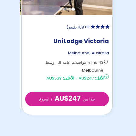
(
168 تقييم
)
 Trobe
UniLodge Victoria
University
,
Australia
Melbourne
,
Australia
43 mins مواصلات عامه الى وسط
13 mins Melbourne مشي بالأقدام
Melbourne
الأقل:
AU$369
الأقل:
AU$247
-
الأعلى:
AU$539
AU$247
تبدا من
/ اسبوع
تبد