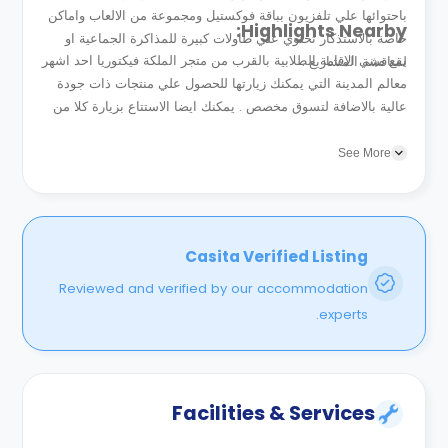
باحتوائها علي تلفزيون بباقة فوكستيل ومجموعة من الالعاب واماكن
Highlights Nearby:
خاصة بالاستذكار تحتوي علي طاولات كبيرة للمذاكرة الجماعية او
يقع مبني الاقامة الطلابية بالقرب من متجر الملكة فيكتوريا احد اشهر
لمناقشة المشاريع .
معالم المدينة التي يمكنك زيارتها للحصول علي منتجات ذات جودة
عالية بالاضافة لتسوق مخصص . يمكنك ايضا الاستتاع بزيارة كلا من
كاتدرائية سانت باتريك ومتحف الهجرة ومتحف الشرطة ومركز...
See More
Casita Verified Listing
Reviewed and verified by our accommodation
experts.
Facilities & Services