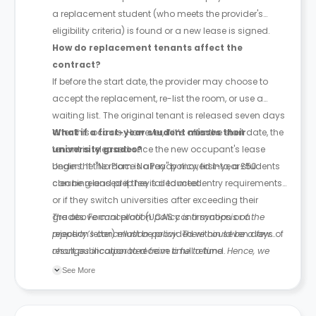
a replacement student (who meets the provider's
eligibility criteria) is found or a new lease is signed.
How do replacement tenants affect the
contract?
If before the start date, the provider may choose to
accept the replacement, re-list the room, or use a
waiting list. The original tenant is released seven days
after this occurs. However, if it’s after the start date, the
What if a first-year student misses their
tenant is released once the new occupant's lease
university grades?
begins. If the room is already moved into, a £50
Under the "No Place No Pay" policy, first-year students
cleaning and prep fee is deducted.
can be released if they fail to meet entry requirements
or if they switch universities after exceeding their
grades. Formal proof (UCAS confirmation or a
The above cancellation policy is a synopsis of the
rejection letter) must be provided within seven days of
property’s cancellation policy. There could be a few
result publication to receive a full refund.
changes incorporated from time to time. Hence, we
recommend you review the full Accommodation
See More
Contract for a comprehensive understanding of their
cancellation policies.