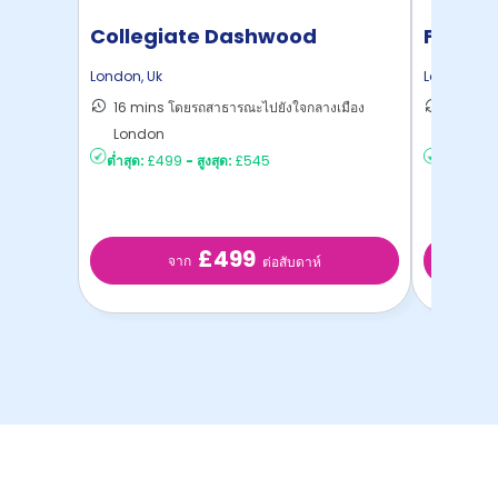
Collegiate Dashwood
Felda 
Studios
London
,
Uk
London
,
Uk
16 mins โดยรถสาธารณะไปยังใจกลางเมือง
27 mins
London
London
ต่ำสุด:
£499
-
สูงสุด:
£545
ต่ำสุด:
£2
£499
จาก
ต่อสับดาห์