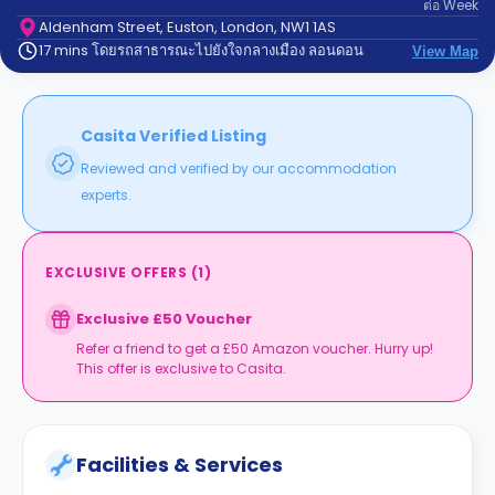
ต่อ
Week
support
Contact
Aldenham Street, Euston, London, NW1 1AS
17 mins โดยรถสาธารณะไปยังใจกลางเมือง ลอนดอน
us
View Map
How
It
Works
FAQs
Casita Verified Listing
Reviewed and verified by our accommodation
experts.
EXCLUSIVE OFFERS
(
1
)
Exclusive £50 Voucher
Refer a friend to get a £50 Amazon voucher. Hurry up!
This offer is exclusive to Casita.
Facilities & Services