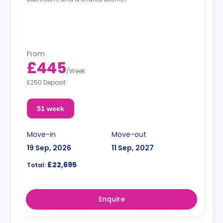
From
£445
/
Week
£250 Deposit
51 week
Move-in
Move-out
19 Sep, 2026
11 Sep, 2027
£22,695
Total:
Enquire