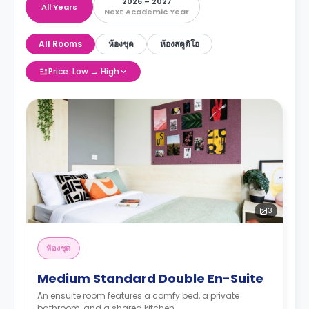
2026 – 2027
All Years
Next Academic Year
All Rooms
ห้องชุด
ห้องสตูดิโอ
Price: Low → High
3
ห้องชุด
Medium Standard Double En-Suite
An ensuite room features a comfy bed, a private
bathroom, and a shared kitchen.