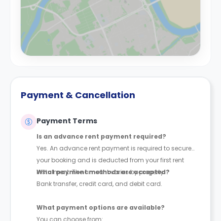
Payment & Cancellation
Payment Terms
Is an advance rent payment required?
Yes. An advance rent payment is required to secure
your booking and is deducted from your first rent
instalment. The amount varies by property.
What payment methods are accepted?
Bank transfer, credit card, and debit card.
What payment options are available?
You can choose from: