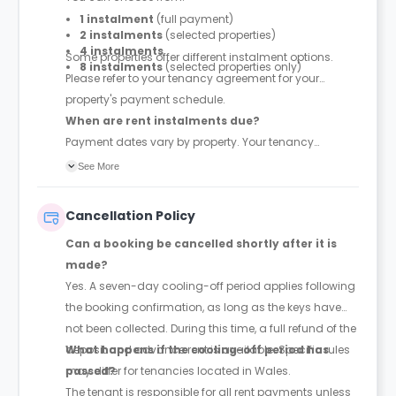
1 instalment
(full payment)
2 instalments
(selected properties)
4 instalments
Some properties offer different instalment options.
8 instalments
(selected properties only)
Please refer to your tenancy agreement for your
property's payment schedule.
When are rent instalments due?
Payment dates vary by property. Your tenancy
agreement will confirm the exact instalment dates.
See More
Cancellation Policy
Can a booking be cancelled shortly after it is
made?
Yes. A seven-day cooling-off period applies following
the booking confirmation, as long as the keys have
not been collected. During this time, a full refund of the
deposit and advance rent is available. Specific rules
What happens if the cooling-off period has
may differ for tenancies located in Wales.
passed?
The tenant is responsible for all rent payments unless