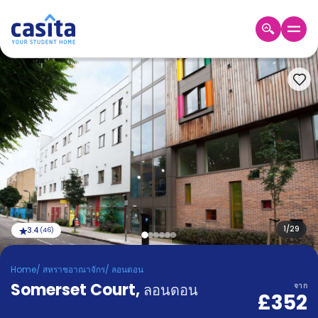
Home
TH
GBP
เข้าสู่
ระบบ
Booking
Accommodation
About
us
Blog
Refer
And
1
/
29
3.4
(
46
)
Become
Earn
A
Home
/
สหราชอาณาจักร
/
ลอนดอน
Partner
Somerset Court
Help
,
ลอนดอน
จาก
£352
and
Phone
Support