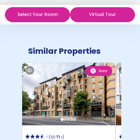
Select Your Room
Virtual Tour
Similar Properties
พิเศษ!
1
(
121 รีวิว
)