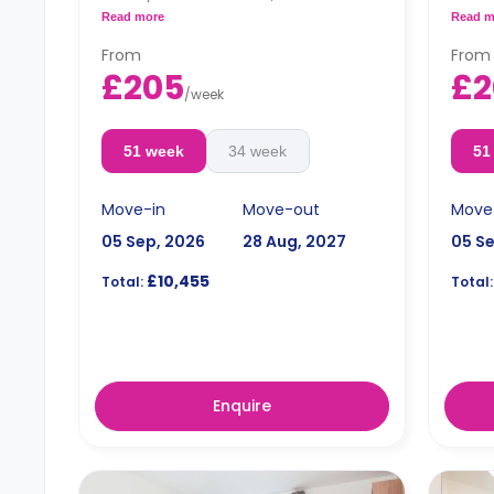
bathroom, a shared living area and a
a shar
Read more
Read m
kitchen that has a fridge and a
has a
microwave.
From
From
£205
£2
/
week
51 week
34 week
51
Move-in
Move-out
Move
05 Sep, 2026
28 Aug, 2027
05 S
£10,455
Total:
Total:
Enquire