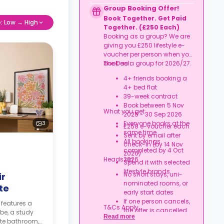
Credit used per cycle
Group Booking Offer!
(£3.50/£2.10 outside
Book Together. Get Paid
London, £3.70/£2.20 in
e: Low → High
Together. (£250 Each)
London)
Booking as a group? We are
Expires at tenancy end,
giving you £250 lifestyle e-
no cash value
voucher per person when you
Book your room, skip
book as a group for 2026/27.
The Deal:
laundry stress, and
enjoy a year of free
4+ friends booking a
washes.
4+ bed flat
39-week contract
Book between 5 Nov
What you get:
2025 - 30 Sep 2026
3
Everyone books at the
£250 e-voucher each
same time
Sent by email after
All bookings
check-in (by 14 Nov
completed by 4 Oct
2026)
Heads up:
2026
Spend it with selected
lifestyle brands
No short stays, uni-
ir
nominated rooms, or
te
early start dates
If one person cancels,
 features a
T&Cs Apply.
the offer is cancelled
be, a study
Read more
Rent must be fully up
ite bathroom,