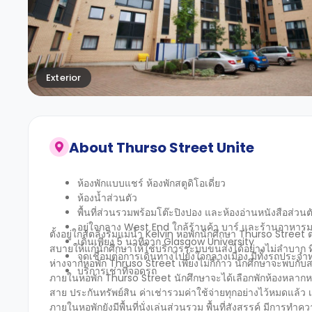
Exterior
About
Thurso Street Unite
ห้องพักแบบแชร์ ห้องพักสตูดิโอเดี่ยว
ห้องน้ำส่วนตัว
พื้นที่ส่วนรวมพร้อมโต๊ะปิงปอง และห้องอ่านหนังสือส่ว
อยู่ใจกลาง West End ใกล้ร้านค้า บาร์ และร้านอาหา
ตั้งอยู่ใกล้ตลิ่งริมแม่น้ำ Kelvin หอพักนักศึกษา Thurso Stree
เดินเพียง 5 นาทีจาก Glasgow University
สบายให้แก่นักศึกษาให้ใช้บริการระบบขนส่งได้อย่างไม่ลำบาก ที่นี
จุดเชื่อมต่อการเดินทางไปยังใจกลางเมือง มีทั้งรถประ
ห่างจากหอพัก Thruso Street เพียงไม่กี่ก้าว นักศึกษาจะพบก
บริการเช่าที่จอดรถ
ภายในหอพัก Thurso Street นักศึกษาจะได้เลือกพักห้องหลากหลาย
สาย ประกันทรัพย์สิน ค่าเช่ารวมค่าใช้จ่ายทุกอย่างไว้หมดแล้ว เ
ภายในหอพักยังมีพื้นที่นั่งเล่นส่วนรวม พื้นที่สังสรรค์ มีการท