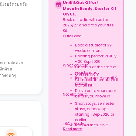
UniKitOut Offer!
นิเจอร์ครบครัน
Move In Ready. Starter Kit
On Us.
Book a studio with us for
2026/27 and grab your free
Kit.
Quick deal:
Book a studio for 39
weeks or more
Booking period: 21 July
- 30 Sep 2026
ร้างความสะดวก
What you get:
Check in at the start of
อีกด้วย
your tenancy
One Premium
งต่างๆนาๆ
Provide a valid email &
Complete International
phone
Starter Kit
Delivered to your room
Not eligible if:
before you move in
Short stays, semester
stays, or bookings
starting 1 Sep 2026 or
earlier
T&Cs Apply.
Booked through a
Read more
university/nominations