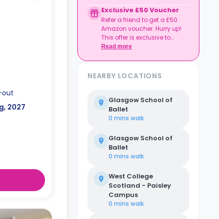
to date
kitchen that
Exclusive £50 Voucher
Book together, move in
ave.
Refer a friend to get a £50
together, and get
Amazon voucher. Hurry up!
rewarded.
This offer is exclusive to
Casita.
Read more
NEARBY LOCATIONS
-out
Glasgow School of
g, 2027
Ballet
0 mins
walk
Glasgow School of
Ballet
0 mins
walk
West College
Scotland - Paisley
Campus
0 mins
walk