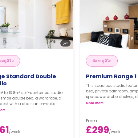
3
งสตูดิโอ
ห้องสตูดิโอ
ge Standard Double
Premium Range 1 
dio
This spacious studio featu
bed, private bathroom, amp
m² to 13.8m² self-contained studio
space, wardrobe, shelves, d
 small double bed, a wardrobe, a
under-bed storage, large w
desk with a chair, an en-suite
Read more
dining area, and modern ki
om, and a kitchenette.
ore
studios are available for si
occupancy.
From
61
£299
/
week
/
week