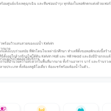
มศูนย์แจ้งเหตุฉุกเฉิน และทีมซ่อมบำรุง ทุกห้องในหอพักตกแต่งด้วยเฟอร์
นตัวพร้อมวิวแสนสวยของแม่น้ำ Kelvin
รมากมาย
t ตกแต่งแบบร่วมสมัย ที่พักโดนใจเหล่านักศึกษา ทำเลที่ตั้งขอหอพักแห่งนี้ส
่ตั้งอยู่ใกล้าถนีรถไฟใต้ดิน Kelvin Hall และ Hill Head และยังมีป้ายรถเมล์
จำทางและรถไฟคอยให้บริการ
ับสถานที่อำนวยความสะดวกในพื้นที่มากมาย ทั้งร้านอาหาร บาร์ และร้านรว
ประเภท ทั้งห้องสตูดิโอเดี่ยว ห้องแชร์พร้อมห้องน้ำในตัว...