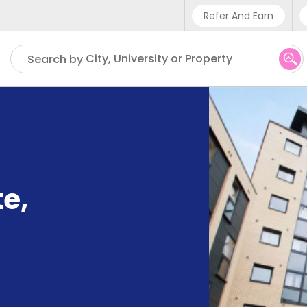
Refer And Earn
Phone sup
City, University or Property
Search by
UK - +4
IN - +9
US - +1
te
,