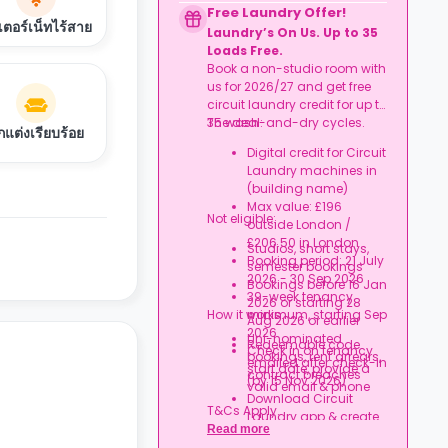
agreement
Free Laundry Offer!
Rent arrears or tenancy
เตอร์เน็ทไร้สาย
Laundry’s On Us. Up to 35
breaches
Loads Free.
Booking not completed
Book a non-studio room with
by 7 Oct 2026
us for 2026/27 and get free
Room type other than
circuit laundry credit for up to
a studio
35 wash-and-dry cycles.
The deal:
Book your studio, move
กแต่งเรียบร้อย
in prepared, and get
Digital credit for Circuit
your starter kit ready for
Laundry machines in
day one.
(building name)
Max value: £196
Not eligible:
outside London /
£206.50 in London
Studios, short stays,
Booking period: 21 July
semester bookings
2026 - 30 Sep 2026
Bookings before 16 Jan
39-week tenancy
2026 or starting 28
How it works:
minimum, starting Sep
Aug 2026 or earlier
2026
Uni-nominated
Redeemable code
Check in on tenancy
bookings, rent arrears,
emailed after check-in
start date, provide a
contract breaches
(by 15 Nov 2026)
valid email & phone
Download Circuit
T&Cs Apply.
Laundry app & create
Read more
an account