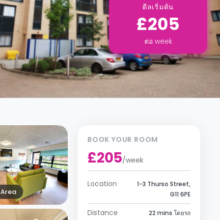
ดีลเริ่มต้น
£205
ต่อ
week
BOOK YOUR ROOM
£205
/
week
Location
1-3 Thurso Street,
Area
G11 6PE
Distance
22 mins โดยรถ