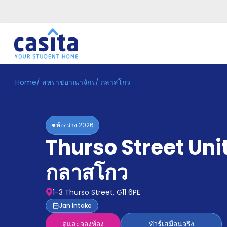
Home
/
สหราชอาณาจักร
/
กลาสโกว
Home
TH
GBP
เข้าสู่
ระบบ
ห้องว่าง
2026
Booking
Thurso Street Uni
Accommodation
About
us
กลาสโกว
Blog
Refer
1-3 Thurso Street, G11 6PE
And
Become
Jan Intake
Earn
A
ดูและจองห้อง
ทัวร์เสมือนจริง