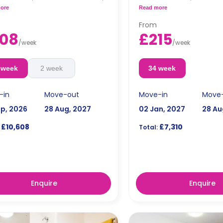
ed living area and a kitchen that
a shared living area and a 
ore
Read more
 fridge and a microwave.
has a fridge and a microw
From
08
£215
/
week
/
week
 week
2 week
34 week
-in
Move-out
Move-in
Move
ep, 2026
28 Aug, 2027
02 Jan, 2027
28 Au
£10,608
£7,310
Total:
Enquire
Enquire