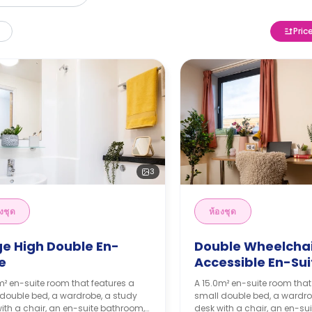
Pric
3
งชุด
ห้องชุด
ge High Double En-
Double Wheelcha
e
Accessible En-Sui
m² en-suite room that features a
A 15.0m² en-suite room that
double bed, a wardrobe, a study
small double bed, a wardro
ith a chair, an en-suite bathroom,
desk with a chair, an en-su