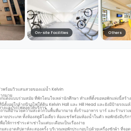
On-site Facilities
Others
นตัวพร้อมวิวแสนสวยของแม่น้ำ Kelvin
รมากมาย
t ตกแต่งแบบร่วมสมัย ที่พักโดนใจเหล่านักศึกษา ทำเลที่ตั้งขอหอพักแห่งนี้ส
่ตั้งอยู่ใกล้าถนีรถไฟใต้ดิน Kelvin Hall และ Hill Head และยังมีป้ายรถเมล์
จำทางและรถไฟคอยให้บริการ
ับสถานที่อำนวยความสะดวกในพื้นที่มากมาย ทั้งร้านอาหาร บาร์ และร้านรว
ประเภท ทั้งห้องสตูดิโอเดี่ยว ห้องแชร์พร้อมห้องน้ำในตัว หอพักยังมีบริกา
พื่อให้การชำระค่าเช่าในแต่บะเดือนเป็นเรื่องง่าย
ำความสะอาดสัปดาห์ละสองครั้ง บริเวณหอพักประกอบไปด้วยเครื่องซักผ้า ที่จอด