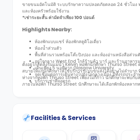
ขายขนมอัตโนมัติ ระบบรักษาความปลอดภัยตลอด 24 ชั่วโมง พร้อ
และห้องครัวพร้อมใช้งาน
*เช่าระยะสั้น ค่ามัดจำเพียง 100 ปอนด์
Highlights Nearby:
ห้องพักแบบแชร์ ห้องพักสตูดิโอเดี่ยว
ห้องน้ำส่วนตัว
พื้นที่ส่วนรวมพร้อมโต๊ะปิงปอง และห้องอ่านหนังสือส่ว
อยู่ใจกลาง West End ใกล้ร้านค้า บาร์ และร้านอาหา
ตั้งอยู่ใกล้ตลิ่งริมแม่น้ำ Kelvin หอพักนักศึกษา Thurso Stree
เดินเพียง 5 นาทีจาก Glasgow University
สบายให้แก่นักศึกษาให้ใช้บริการระบบขนส่งได้อย่างไม่ลำบาก ที่นี
จุดเชื่อมต่อการเดินทางไปยังใจกลางเมือง มีทั้งรถประ
ห่างจากหอพัก Thruso Street เพียงไม่กี่ก้าว นักศึกษาจะพบก
บริการเช่าที่จอดรถ
ภายในหอพัก Thurso Street นักศึกษาจะได้เลือกพักห้องหลากหลาย
Facilities & Services