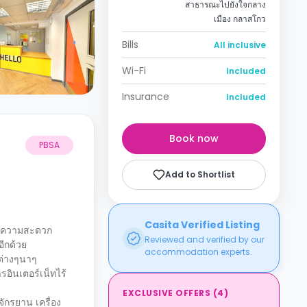
สาธารณะไปยังใจกลาง
เมือง กลาสโกว
Bills
All inclusive
Wi-Fi
Included
Insurance
Included
Book now
PBSA
Add to Shortlist
Casita Verified Listing
ร้างความสะดวก
Reviewed and verified by our
อีกด้วย
accommodation experts.
งต่างๆนาๆ
รอินเตอร์เน็ทไร้
EXCLUSIVE OFFERS
(
4
)
จักรยาน เครื่อง