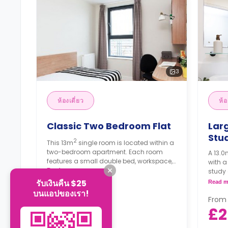
3
ห้องเดี่ยว
ห้อ
Classic Two Bedroom Flat
Lar
Stu
2
This 13m
single room is located within a
two-bedroom apartment. Each room
A 13.0
features a small double bed, workspace,
with a
ample storage space, large wardrobe,
Read more
study 
and under-bed storage. There is a
bathro
รับเงินคืน $25
Read m
bathroom and a modern kitchen shared
บนแอปของเรา!
with one student.
From
From
£260
£2
/
week