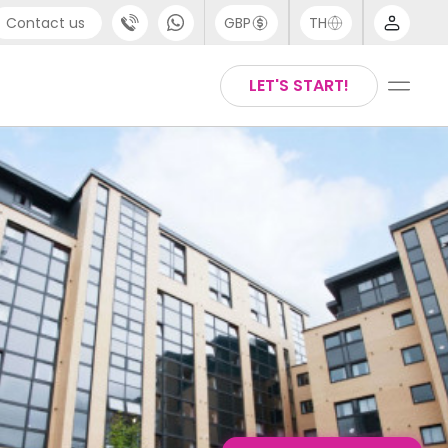
Contact us
GBP
TH
port
Arabic
LET'S START!
4 (0) 20 3871 8666
Chinese
1 (80) 3711 1326
English
 (646) 718 6172
Thai