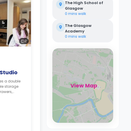
The High School of
Glasgow
0 mins
walk
The Glasgow
Academy
0 mins
walk
2
Studio
res a double
View Map
le storage
rawers,
orkspace,
tchen. These
ngle or dual