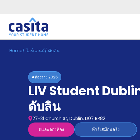
Home
/
ไอร์แลนด์
/
ดับลิน
Home
TH
GBP
เข้าสู่
ระบบ
ห้องว่าง
2026
Booking
LIV Student Dubli
Accommodation
About
us
ดับลิน
Blog
Refer
27-31 Church St, Dublin, D07 RR82
And
Become
Earn
ดูและจองห้อง
ทัวร์เสมือนจริง
A