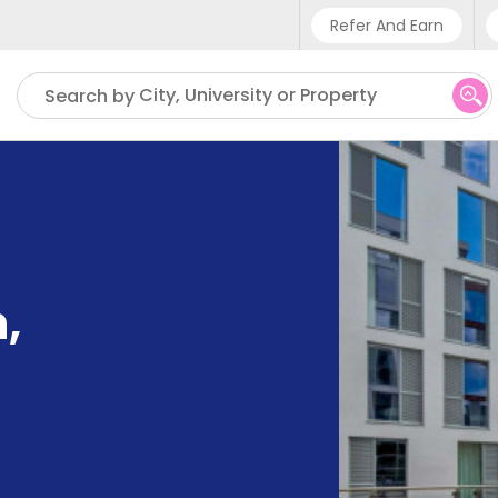
Refer And Earn
Phone sup
City, University or Property
Search by
UK - +4
IN - +9
US - +1
n
,