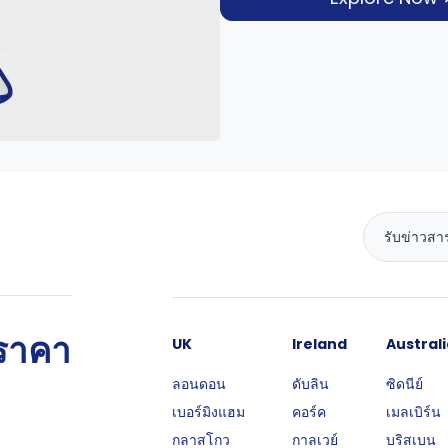
นราคา
UK
Ireland
Australi
ลอนดอน
ดับลิน
ซิดนีย์
เบอร์มิงแฮม
คอร์ค
เมลเบิร์น
กลาสโกว
กาลเวย์
บริสเบน