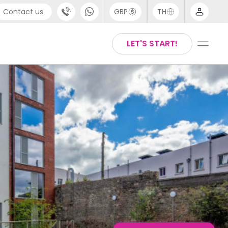
Contact us
GBP
TH
port
Arabic
LET'S START!
4 (0) 20 3871 8666
Chinese
1 (80) 3711 1326
English
 (646) 718 6172
Thai