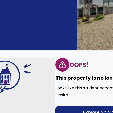
OOPS!
This property is no lo
Looks like this student acco
Casita.
Explore Now