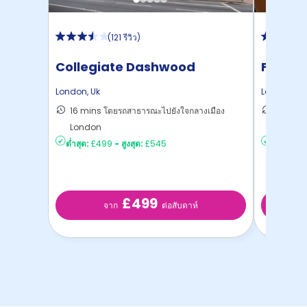
(
121 รีวิว
)
Collegiate Dashwood
Felda 
Studios
London
,
Uk
London
,
Uk
16 mins โดยรถสาธารณะไปยังใจกลางเมือง
27 mins
London
London
ต่ำสุด:
£499
-
สูงสุด:
£545
ต่ำสุด:
£2
£499
จาก
ต่อสับดาห์