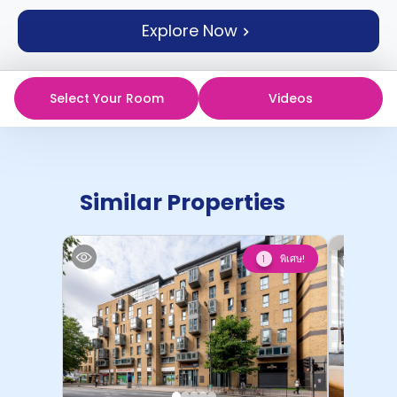
support
Contact
Explore Now
us
How
It
Works
Select Your Room
Videos
FAQs
Similar Properties
พิเศษ!
1