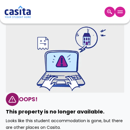
Home
TH
GBP
เข้าสู่
ระบบ
Booking
Accommodation
About
us
Blog
Refer
And
OOPS!
Become
Earn
A
This property is no longer available.
Partner
Help
Looks like this student accommodation is gone, but there
and
Phone
are other places on Casita.
Support