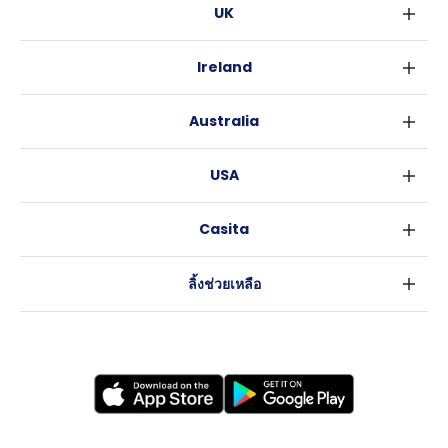
UK
ลอนดอน
Ireland
เบอร์มิงแฮม
ดับลิน
กลาสโกว
Australia
คอร์ค
ลิเวอร์พูล
ซิดนีย์
กาลเวย์
เอดินเบอระ
USA
เมลเบิร์น
แมนเชสเตอร์
นิวยอร์ค
บริสเบน
ลีดส์
Casita
ฟอร์ตเวิร์ธ
เพิร์ธ
เชฟฟีลส์
ข่าว
แอตแลนตา
อะเดลายด์
บริสโทล
ลิ้งช่วยเหลือ
ราลี
แครนเบอร์รา
คาร์ดิฟ
ข้อตกลงการใช้งาน
นิวออร์ลีนส์
โคเวนทรี
นโยบายความเป็นส่วนตัว
ออสติน
เลสเตอร์
แบรดฟอร์ด
นิวแคสเซิล
นอทธิงแฮม