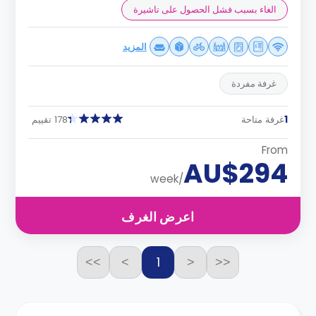
الغاء بسبب فشل الحصول على تاشيرة
المزيد
غرفة مفردة
1
غرفة متاحة
178 تقييم
From
AU$294
/week
اعرض الغرف
1
>>
>
<
<<