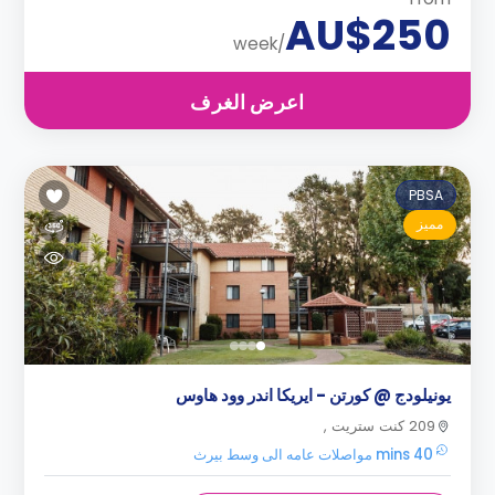
AU$250
/week
اعرض الغرف
PBSA
مميز
يونيلودج @ كورتن - ايريكا اندر وود هاوس
209 كنت ستريت ,
40 mins مواصلات عامه الى وسط بيرث