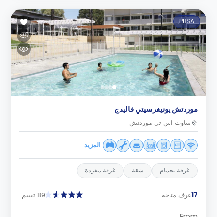
PBSA
موردتش يونيفرسيتي فاليدج
ساوث اس تي موردتش
المزيد
غرفة بحمام
شقة
غرفة مفردة
17
غرف متاحة
89 تقييم
From