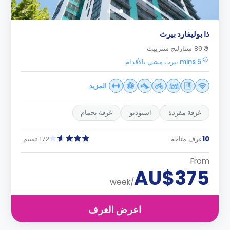
ذا بوليفارد بيرث
89 ستارلنج سترييت
5 mins بيرث مشي بالأقدام
المزيد
غرفة مفردة
استوديو
غرفة بحمام
10
غرف متاحة
172 تقييم
From
AU$375
/week
اعرض الغرف