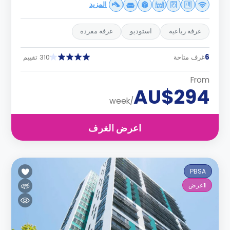
المزيد
غرفة رباعية
استوديو
غرفة مفردة
6
غرف متاحة
310 تقييم
From
AU$294
/week
اعرض الغرف
PBSA
1
عرض