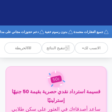
الدعم
و
عبر
المساعدة
الهاتف
اتصل
بنا
كيف
جميع العقارات معتمدة
بدون رسوم خفية
دعم حجوزات مجاني على مدار 4/7
تعمل؟
الأسئلة
الشائعة
الخريطة
الانسب لك
تنقيح النتائج
50
£
قسيمة استرداد نقدي حصرية بقيمة 50 جنيهًا
إسترلينيًا
ساعد أصدقاءك في العثور على سكن طلابي