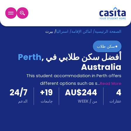
الرئيسية
عربي
AUD
الصفحة الرئيسية
/
أماكن الإقامة
/
استراليا
/
بيرث
سكن طلاب
دخول
أفضل سكن طلابي في
,
Perth
حجز
Australia
السكن
من
This student accommodation in Perth offers
نحن؟
different options such as s
...
Read More
المدونة
24/7
+
19
AU$244
4
أخبر
أصدقائك
عقارات
من
/
WEEK
جامعات
الدعم
و
كن
اكسب
شريكا
الدعم