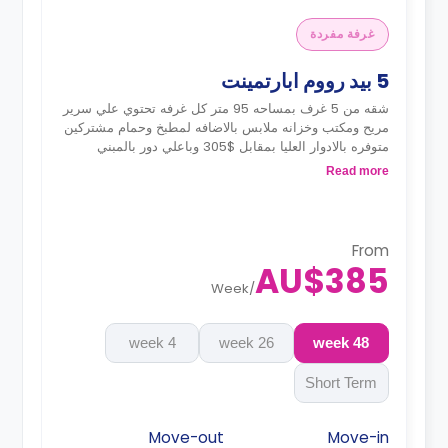
غرفة مفردة
5 بيد رووم ابارتمينت
شقه من 5 غرف بمساحه 95 متر كل غرفه تحتوي علي سرير
مريح ومكتب وخزانه ملابس بالاضافه لمطبخ وحمام مشتركين
متوفره بالادوار العليا بمقابل $305 وباعلي دور بالمبني
بمقابل $309
Read more
From
AU$385
Week
/
4 week
26 week
48 week
Short Term
Move-out
Move-in