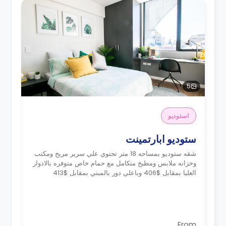
5
استوديو
ستوديو ابارتمينت
شقه ستوديو بمساحه 18 متر تحتوي علي سرير مريح ومكتب
وخزانه ملابس ومطبخ متكامل مع حمام خاص متوفره بالادوار
العليا بمقابل $406 وباعلي دور بالمبني بمقابل $413
From