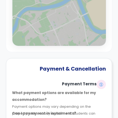
Payment & Cancellation
Payment Terms
What payment options are available for my
accommodation?
Payment options may vary depending on the
property and tenancy agreement. Students can
Can I pay my rent in instalments?