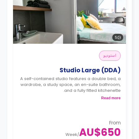
5
استوديو
Studio Large (DDA)
A self-contained studio features a double bed, a
wardrobe, a study space, an en-suite bathroom,
and a fully fitted kitchenette.
Dual occupancy available
Read more
From
AU$650
Week
/