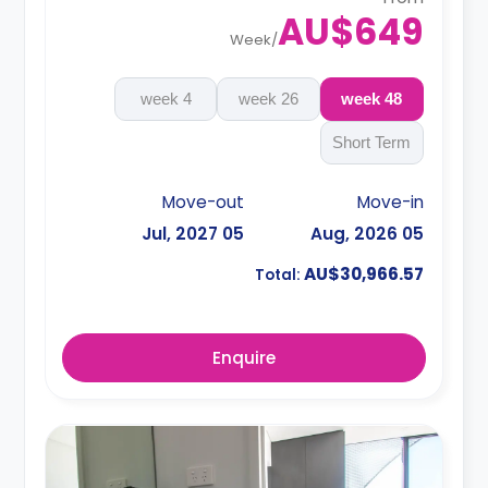
AU$649
Week
/
4 week
26 week
48 week
Short Term
Move-out
Move-in
05 Jul, 2027
05 Aug, 2026
AU$30,966.57
Total:
Enquire