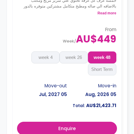
خمسه غرف كل غرفه تحتوي علي سرير مريح ومكتب
بالاضافه الي صاله ومطبخ متكامل مشتركين متوفره بالدور
العلوي
Read more
From
AU$449
Week
/
4 week
26 week
48 week
Short Term
Move-out
Move-in
05 Jul, 2027
05 Aug, 2026
AU$21,423.71
Total:
Enquire