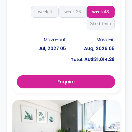
4 week
26 week
48 week
Short Term
Move-out
Move-in
05 Jul, 2027
05 Aug, 2026
AU$31,014.29
Total:
Enquire