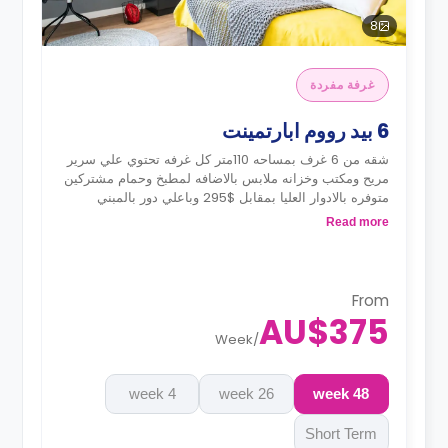
8
غرفة مفردة
6 بيد رووم ابارتمينت
شقه من 6 غرف بمساحه 110متر كل غرفه تحتوي علي سرير
مريح ومكتب وخزانه ملابس بالاضافه لمطبخ وحمام مشتركين
متوفره بالادوار العليا بمقابل $295 وباعلي دور بالمبني
بمقابل $299
Read more
From
AU$375
Week
/
4 week
26 week
48 week
Short Term