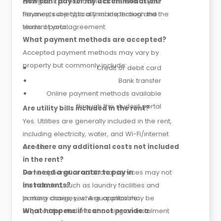
charges. It is refundable at the end of your
How can I pay for my accommodation?
tenancy, subject to a final inspection and the
Payments are typically made through the
terms of your agreement.
student portal.
What payment methods are accepted?
Accepted payment methods may vary by
property but commonly include:
Credit or debit card
Bank transfer
Online payment methods available
through the student portal
Are utility bills included in the rent?
Yes. Utilities are generally included in the rent,
including electricity, water, and Wi-Fi/internet
access.
Are there any additional costs not included
in the rent?
Some optional or additional services may not
Do I need a guarantor to pay in
be included, such as laundry facilities and
instalments?
parking charges, where applicable.
In many cases, yes. A guarantor may be
required for students choosing an instalment
What happens if I cannot provide a