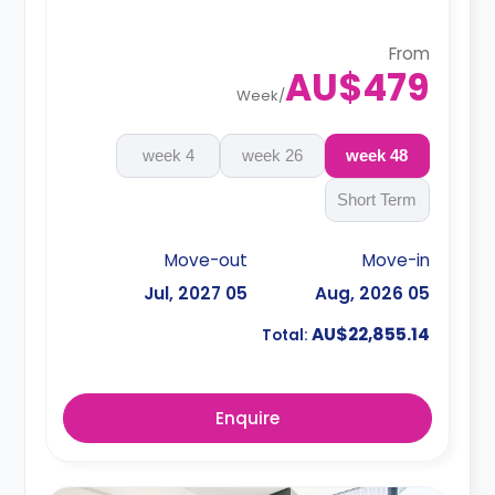
From
AU$479
Week
/
4 week
26 week
48 week
Short Term
Move-out
Move-in
05 Jul, 2027
05 Aug, 2026
AU$22,855.14
Total:
Enquire