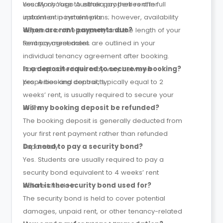
usually choose to either pay their rent in full
Yes. Many Yugo Australia properties offer
upfront or in instalments.
instalment payment plans; however, availability
depends on the property and the length of your
When are rent payments due?
tenancy agreement.
Rent payment dates are outlined in your
individual tenancy agreement after booking.
Payment schedules may vary between
Is a deposit required to secure my booking?
properties and contracts.
Yes. A booking deposit, typically equal to 2
weeks’ rent, is usually required to secure your
room.
Will my booking deposit be refunded?
The booking deposit is generally deducted from
your first rent payment rather than refunded
separately.
Do I need to pay a security bond?
Yes. Students are usually required to pay a
security bond equivalent to 4 weeks’ rent
before check-in.
What is the security bond used for?
The security bond is held to cover potential
damages, unpaid rent, or other tenancy-related