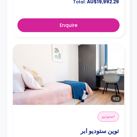
AU$19,992.29
Total:
Enquire
6
استوديو
توين ستوديو ابر