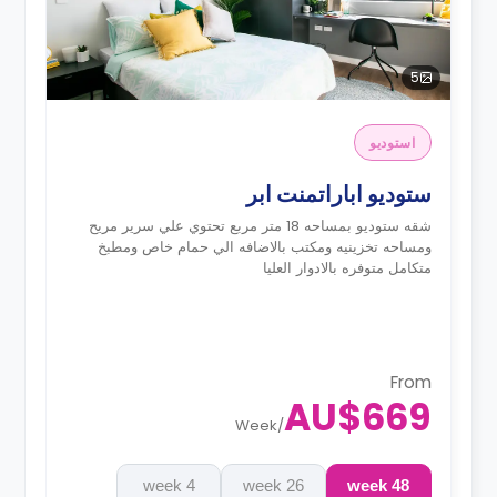
5
استوديو
ستوديو اباراتمنت ابر
شقه ستوديو بمساحه 18 متر مربع تحتوي علي سرير مريح
ومساحه تخزينيه ومكتب بالاضافه الي حمام خاص ومطبخ
متكامل متوفره بالادوار العليا
From
AU$669
Week
/
4 week
26 week
48 week