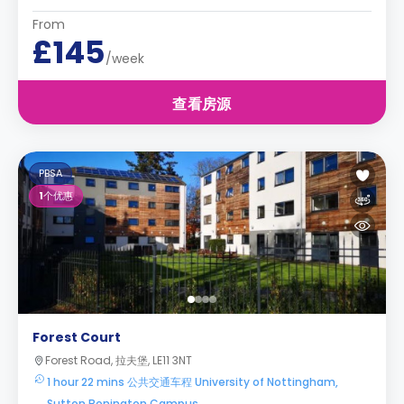
From
£145
/week
查看房源
PBSA
1
个优惠
Forest Court
Forest Road, 拉夫堡, LE11 3NT
1 hour 22 mins 公共交通车程 University of Nottingham,
Sutton Bonington Campus