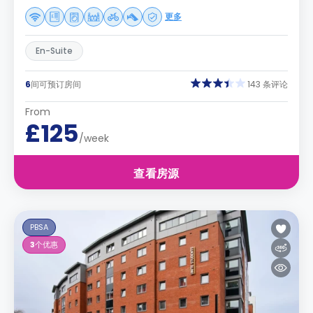
更多
En-Suite
6
间可预订房间
143 条评论
From
£125
/week
查看房源
PBSA
3
个优惠