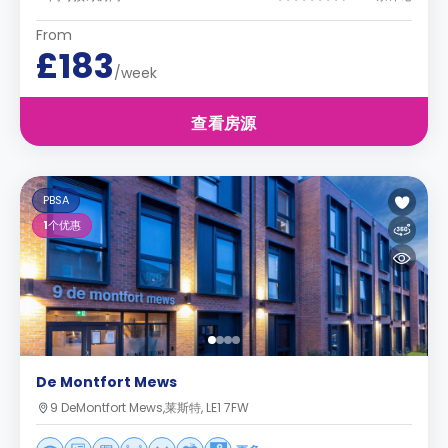
From
£183
/week
查看房源
PBSA
1
个优惠
De Montfort Mews
9 DeMontfort Mews,莱斯特, LE1 7FW