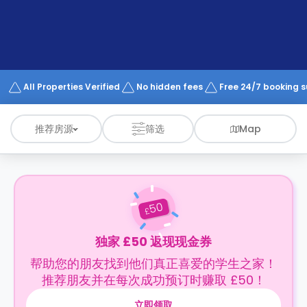
support
Contact
us
How
It
Works
FAQs
All Properties Verified
No hidden fees
Free 24/7 booking 
推荐房源
筛选
Map
50
£
独家 £50 返现现金券
帮助您的朋友找到他们真正喜爱的学生之家！
推荐朋友并在每次成功预订时赚取 £50！
立即领取