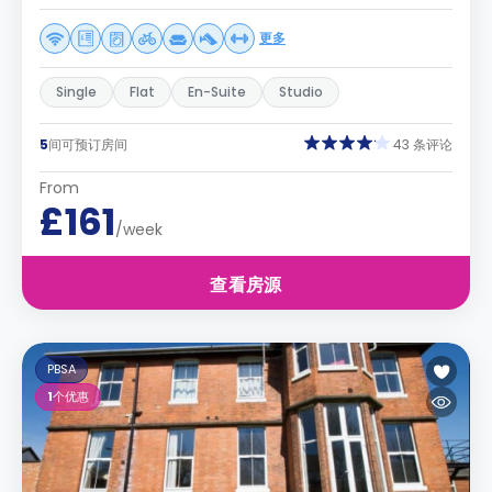
更多
Single
Flat
En-Suite
Studio
5
间可预订房间
43 条评论
From
£161
/week
查看房源
PBSA
1
个优惠