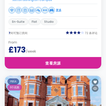
更多
En-Suite
Flat
Studio
7
间可预订房间
72 条评论
From
£173
/week
查看房源
PBSA
1
个优惠