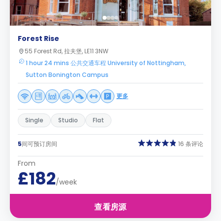
Forest Rise
55 Forest Rd, 拉夫堡, LE11 3NW
1 hour 24 mins 公共交通车程 University of Nottingham,
Sutton Bonington Campus
更多
Single
Studio
Flat
5
间可预订房间
16 条评论
From
£182
/week
查看房源