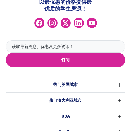
以最优惠的价格提供最
优质的学生房源！
订阅
热门英国城市
伦敦
热门澳大利亚城市
伯明翰
悉尼
格拉斯哥
USA
墨尔本
利物浦
纽约
布里斯班
爱丁堡