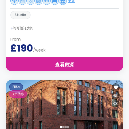
更多
Studio
5
间可预订房间
From
£190
/week
查看房源
PBSA
2
个优惠