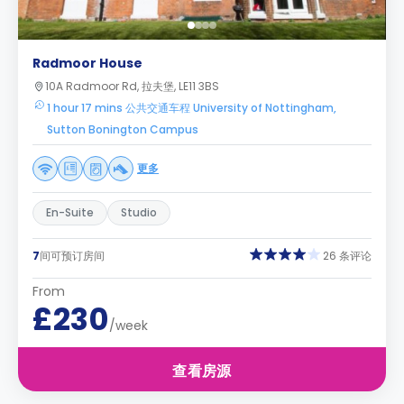
Radmoor House
10A Radmoor Rd, 拉夫堡, LE11 3BS
1 hour 17 mins 公共交通车程 University of Nottingham,
Sutton Bonington Campus
更多
En-Suite
Studio
7
间可预订房间
26 条评论
From
£230
/week
查看房源