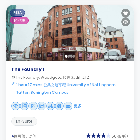
PBSA
1
个优惠
The Foundry 1
The Foundry, Woodgate, 拉夫堡, LE11 2TZ
1 hour 17 mins 公共交通车程 University of Nottingham,
Sutton Bonington Campus
更多
En-Suite
4
间可预订房间
50 条评论