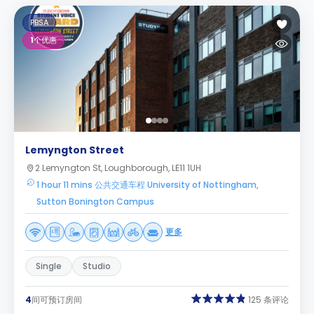
PBSA
1
个优惠
Lemyngton Street
2 Lemyngton St, Loughborough, LE11 1UH
1 hour 11 mins 公共交通车程 University of Nottingham,
Sutton Bonington Campus
更多
Single
Studio
4
间可预订房间
125 条评论