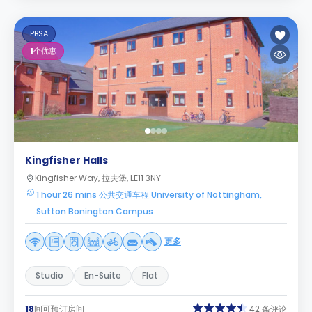
PBSA
1
个优惠
Kingfisher Halls
Kingfisher Way, 拉夫堡, LE11 3NY
1 hour 26 mins 公共交通车程 University of Nottingham,
Sutton Bonington Campus
更多
Studio
En-Suite
Flat
18
间可预订房间
42 条评论