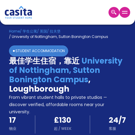
Home
ZH
GBP
Home
/
学生公寓
/
英国
/
拉夫堡
/
University of Nottingham, Sutton Bonington Campus
登
入
STUDENT ACCOMMODATION
Booking
最佳学生住宿，靠近
University
Accommodation
of Nottingham, Sutton
About
us
Bonington Campus
,
Blog
Loughborough
Refer
From vibrant student halls to private studios —
And
Become
Earn
discover verified, affordable rooms near your
A
university.
Partner
17
£130
24/7
Help
and
物业
起
/
WEEK
客服
Phone
Support