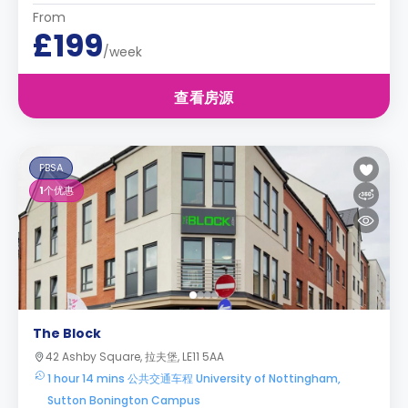
From
£199
/week
查看房源
PBSA
1
个优惠
The Block
42 Ashby Square, 拉夫堡, LE11 5AA
1 hour 14 mins 公共交通车程 University of Nottingham,
Sutton Bonington Campus