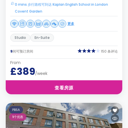
0 mins 步行路程可到达 Kaplan English School in London
Covent Garden
更多
Studio
En-Suite
9
间可预订房间
150 条评论
From
£389
/week
查看房源
PBSA
1
个优惠