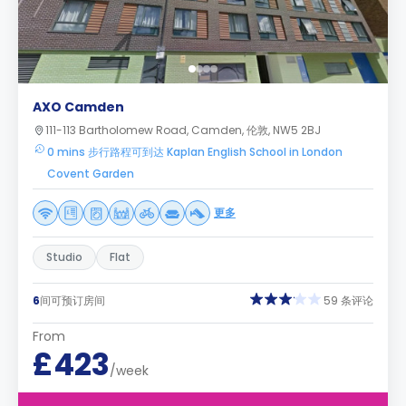
AXO Camden
111-113 Bartholomew Road, Camden, 伦敦, NW5 2BJ
0 mins 步行路程可到达 Kaplan English School in London
Covent Garden
更多
Studio
Flat
6
间可预订房间
59 条评论
From
£423
/week