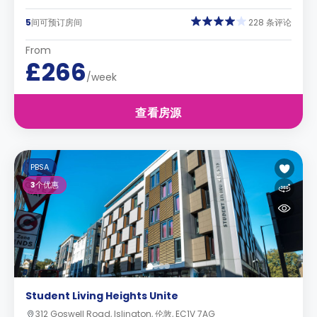
5
间可预订房间
228 条评论
From
£266
/week
查看房源
PBSA
3
个优惠
Student Living Heights Unite
312 Goswell Road, Islington, 伦敦, EC1V 7AG