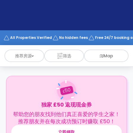
support
Contact
us
How
It
Works
FAQs
All Properties Verified
No hidden fees
Free 24/7 booking 
推荐房源
筛选
Map
50
£
独家 £50 返现现金券
帮助您的朋友找到他们真正喜爱的学生之家！
推荐朋友并在每次成功预订时赚取 £50！
立即领取