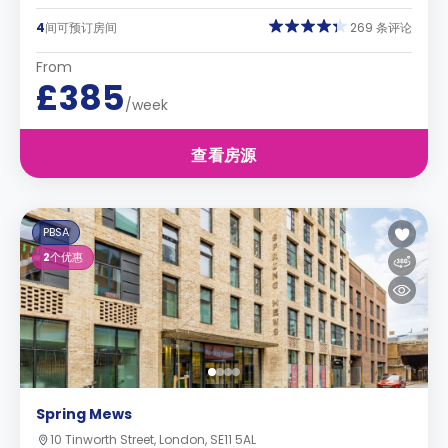
4
间可预订房间
269 条评论
From
£385
/week
查看房源
PBSA
2
个优惠
Spring Mews
10 Tinworth Street, London, SE11 5AL