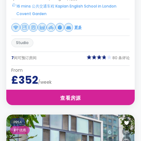
16 mins 公共交通车程 Kaplan English School in London
Covent Garden
更多
Studio
7
间可预订房间
80 条评论
From
£352
/week
查看房源
PBSA
2
个优惠