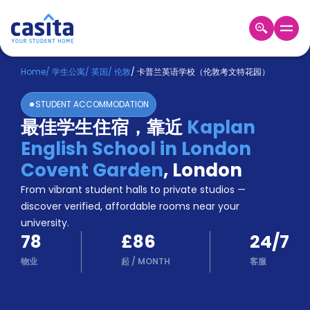
Home
ZH
GBP
Home
/
学生公寓
/
英国
/
伦敦
/
卡普兰英语学校（伦敦考文特花园）
登
STUDENT ACCOMMODATION
入
最佳学生住宿，靠近
Kaplan
Booking
English School in London
Accommodation
About
Covent Garden
,
London
us
From vibrant student halls to private studios —
Blog
discover verified, affordable rooms near your
Refer
university.
And
Become
78
£86
24/7
Earn
A
物业
起
/
MONTH
客服
Partner
Help
and
Phone
Support