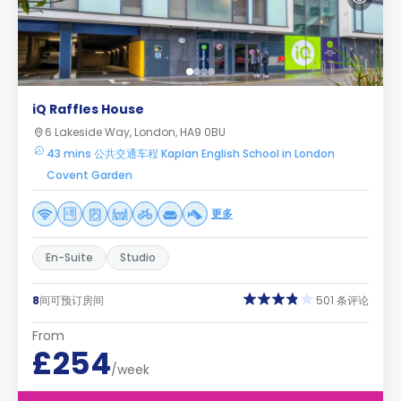
iQ Raffles House
6 Lakeside Way, London, HA9 0BU
43 mins 公共交通车程 Kaplan English School in London
Covent Garden
更多
En-Suite
Studio
8
间可预订房间
501 条评论
From
£254
/week