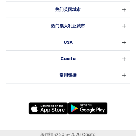
热门英国城市
伦敦
热门澳大利亚城市
伯明翰
悉尼
格拉斯哥
USA
墨尔本
利物浦
纽约
布里斯班
爱丁堡
Casita
沃斯堡
珀斯
曼彻斯特
消息
洛杉矶
阿德莱德
利兹
常用链接
亚特兰大
堪培拉
谢菲尔德
罗利
布里斯托
新奥尔良
卡迪夫
考文垂
莱斯特
布拉德福德
纽卡斯尔
著作權 © 2015-2026 Casita