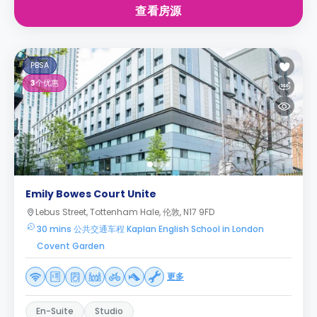
查看房源
PBSA
3
个优惠
Emily Bowes Court Unite
Lebus Street, Tottenham Hale, 伦敦, N17 9FD
30 mins 公共交通车程 Kaplan English School in London
Covent Garden
更多
En-Suite
Studio