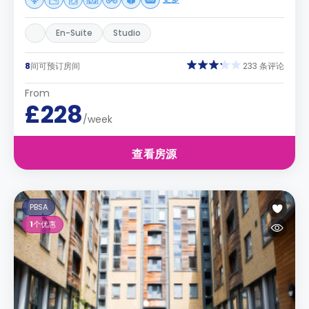
En-Suite
Studio
8
间可预订房间
233 条评论
From
£228
/week
查看房源
PBSA
1
个优惠