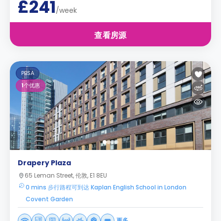
£241
/week
查看房源
PBSA
1
个优惠
Drapery Plaza
65 Leman Street, 伦敦, E1 8EU
0 mins 步行路程可到达 Kaplan English School in London
Covent Garden
更多