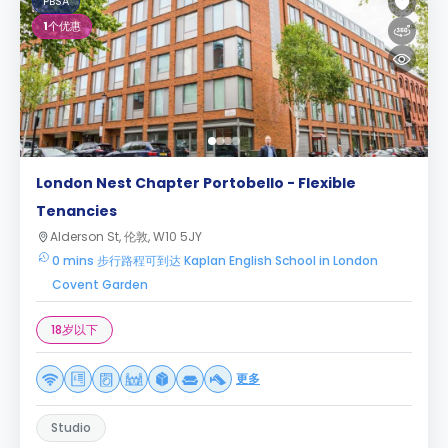
PBSA
1
个优惠
London Nest Chapter Portobello - Flexible
Tenancies
Alderson St, 伦敦, W10 5JY
0 mins 步行路程可到达 Kaplan English School in London
Covent Garden
18岁以下
更多
Studio