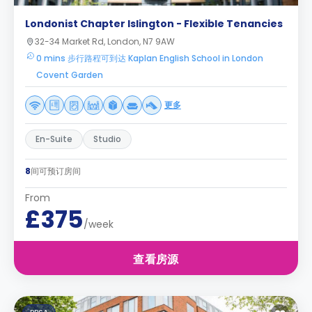
Londonist Chapter Islington - Flexible Tenancies
32-34 Market Rd, London, N7 9AW
0 mins 步行路程可到达 Kaplan English School in London
Covent Garden
更多
En-Suite
Studio
8
间可预订房间
From
£375
/week
查看房源