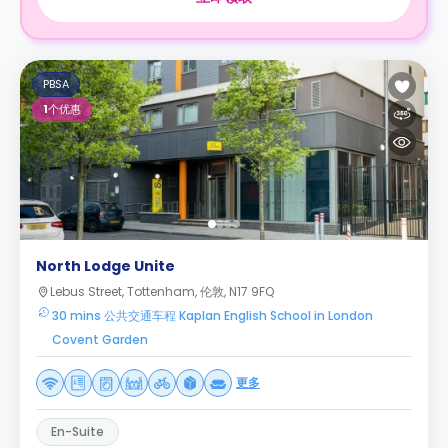
PBSA
1
个优惠
North Lodge Unite
Lebus Street, Tottenham, 伦敦, N17 9FQ
30 mins 公共交通车程 Kaplan English School in London
Covent Garden
更多
En-Suite