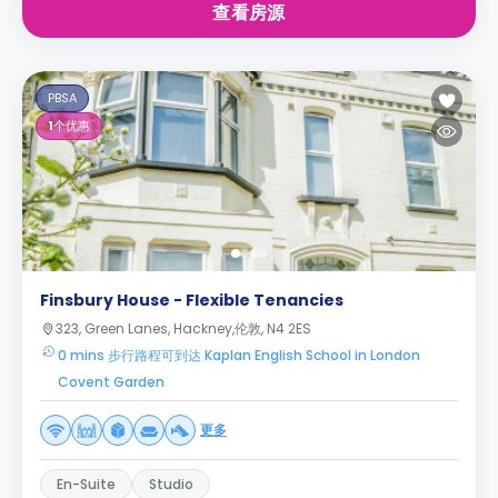
查看房源
PBSA
1
个优惠
Finsbury House - Flexible Tenancies
323, Green Lanes, Hackney,伦敦, N4 2ES
0 mins 步行路程可到达 Kaplan English School in London
Covent Garden
更多
En-Suite
Studio