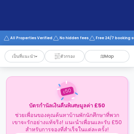
support
Contact
us
How
It
Works
FAQs
All Properties Verified
No hidden fees
Free 24/7 booking 
เป็นที่แนะนำ
ตัวกรอง
Map
50
£
บัตรกำนัลเงินคืนพิเศษมูลค่า £50
ช่วยเพื่อนของคุณค้นหาบ้านพักนักศึกษาที่พวก
เขาจะรักอย่างแท้จริง! แนะนำเพื่อนและรับ £50
สำหรับการจองที่สำเร็จในแต่ละครั้ง!