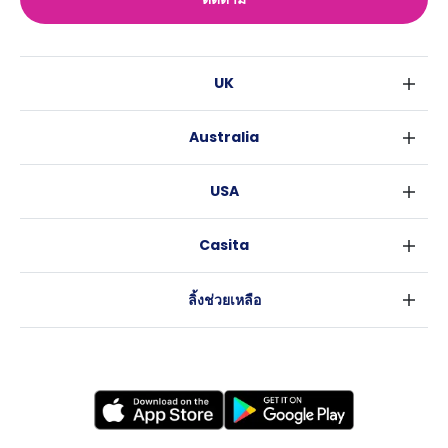
UK
ลอนดอน
Australia
เบอร์มิงแฮม
ซิดนีย์
กลาสโกว
USA
เมลเบิร์น
ลิเวอร์พูล
นิวยอร์ค
บริสเบน
เอดินเบอระ
Casita
ฟอร์ตเวิร์ธ
เพิร์ธ
แมนเชสเตอร์
ข่าว
แอตแลนตา
อะเดลายด์
ลีดส์
ลิ้งช่วยเหลือ
ราลี
แครนเบอร์รา
เชฟฟีลส์
ข้อตกลงการใช้งาน
นิวออร์ลีนส์
บริสโทล
นโยบายความเป็นส่วนตัว
ออสติน
คาร์ดิฟ
โคเวนทรี
เลสเตอร์