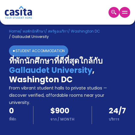
Home
TH
USD
Home
/
หอพักนักศึกษา
/
สหรัฐอเมริกา
/
Washington DC
/
Gallaudet University
เข้าสู่
ระบบ
STUDENT ACCOMMODATION
Booking
ที่พักนักศึกษาที่ดีที่สุดใกล้กับ
Accommodation
Gallaudet University
,
About
us
Washington DC
Blog
From vibrant student halls to private studios —
Refer
discover verified, affordable rooms near your
And
university.
Become
Earn
0
$900
24/7
A
Partner
ที่พัก
จาก
/
MONTH
บริการ
Help
and
Phone
Support