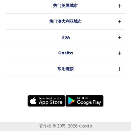
热门英国城市
伦敦
热门澳大利亚城市
伯明翰
悉尼
格拉斯哥
USA
墨尔本
利物浦
纽约
布里斯班
爱丁堡
Casita
沃斯堡
珀斯
曼彻斯特
消息
洛杉矶
阿德莱德
利兹
常用链接
亚特兰大
堪培拉
谢菲尔德
罗利
布里斯托
新奥尔良
卡迪夫
考文垂
莱斯特
布拉德福德
纽卡斯尔
著作權 © 2015-2026 Casita