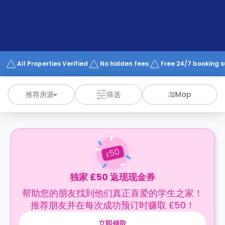
support
Contact
us
How
It
Works
FAQs
All Properties Verified
No hidden fees
Free 24/7 booking 
推荐房源
筛选
Map
50
£
独家 £50 返现现金券
帮助您的朋友找到他们真正喜爱的学生之家！
推荐朋友并在每次成功预订时赚取 £50！
立即领取