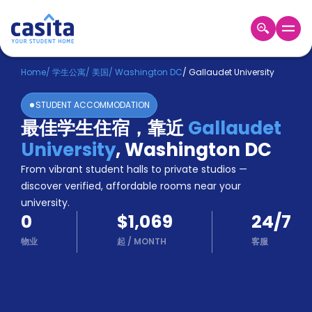
Home
ZH
USD
Home
/
学生公寓
/
美国
/
Washington DC
/
Gallaudet University
登
STUDENT ACCOMMODATION
入
最佳学生住宿，靠近
Gallaudet
Booking
University
,
Washington DC
Accommodation
About
From vibrant student halls to private studios —
us
discover verified, affordable rooms near your
Blog
university.
Refer
0
$1,069
24/7
And
Become
Earn
物业
起
/
MONTH
客服
A
Partner
Help
and
Phone
Support