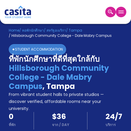
Home
TH
USD
Home
/
หอพักนักศึกษา
/
สหรัฐอเมริกา
/
Tampa
/
Hillsborough Community College - Dale Mabry Campus
เข้าสู่
ระบบ
STUDENT ACCOMMODATION
Booking
ที่พักนักศึกษาที่ดีที่สุดใกล้กับ
Accommodation
Hillsborough Community
About
us
College - Dale Mabry
Blog
Campus
,
Tampa
Refer
From vibrant student halls to private studios —
And
Become
Earn
discover verified, affordable rooms near your
A
university.
Partner
0
$36
24/7
Help
and
ที่พัก
จาก
/
DAY
บริการ
Phone
Support