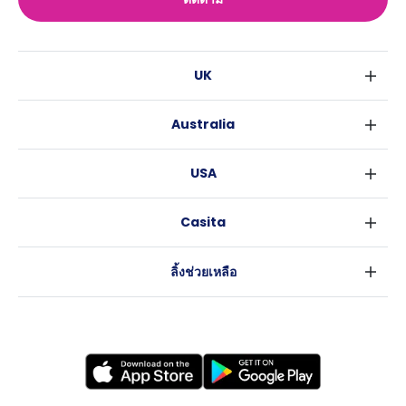
UK
ลอนดอน
Australia
เบอร์มิงแฮม
ซิดนีย์
กลาสโกว
USA
เมลเบิร์น
ลิเวอร์พูล
นิวยอร์ค
บริสเบน
เอดินเบอระ
Casita
ฟอร์ตเวิร์ธ
เพิร์ธ
แมนเชสเตอร์
ข่าว
แอตแลนตา
อะเดลายด์
ลีดส์
ลิ้งช่วยเหลือ
ราลี
แครนเบอร์รา
เชฟฟีลส์
ข้อตกลงการใช้งาน
นิวออร์ลีนส์
บริสโทล
นโยบายความเป็นส่วนตัว
ออสติน
คาร์ดิฟ
โคเวนทรี
เลสเตอร์