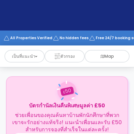
support
Contact
us
How
It
Works
FAQs
All Properties Verified
No hidden fees
Free 24/7 booking 
เป็นที่แนะนำ
ตัวกรอง
Map
50
£
บัตรกำนัลเงินคืนพิเศษมูลค่า £50
ช่วยเพื่อนของคุณค้นหาบ้านพักนักศึกษาที่พวก
เขาจะรักอย่างแท้จริง! แนะนำเพื่อนและรับ £50
สำหรับการจองที่สำเร็จในแต่ละครั้ง!