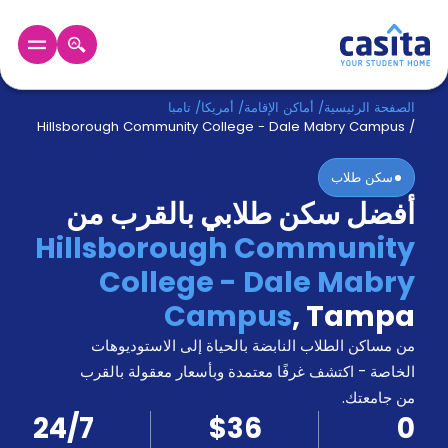
الرئيسية
عربي
USD
الصفحة الرئيسية
/
أماكن الإقامة
/
أمريكا
/
تامبا
Hillsborough Community College - Dale Mabry Campus
/
دخول
سكن طلاب
أفضل سكن طلابي بالقرب من
حجز
السكن
Hillsborough Community
من
College - Dale Mabry
نحن؟
المدونة
Campus
,
Tampa
أخبر
أصدقائك
من مساكن الطلاب النابضة بالحياة إلى الاستوديوهات
و
الخاصة - اكتشف غرفًا معتمدة وبأسعار معقولة بالقرب
كن
اكسب
من جامعتك.
شريكا
24/7
$36
0
الدعم