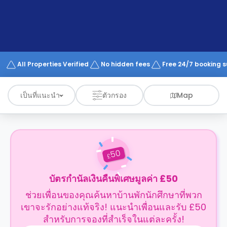
support
Contact
us
How
It
Works
FAQs
All Properties Verified
No hidden fees
Free 24/7 booking 
เป็นที่แนะนำ
ตัวกรอง
Map
50
£
บัตรกำนัลเงินคืนพิเศษมูลค่า £50
ช่วยเพื่อนของคุณค้นหาบ้านพักนักศึกษาที่พวก
เขาจะรักอย่างแท้จริง! แนะนำเพื่อนและรับ £50
สำหรับการจองที่สำเร็จในแต่ละครั้ง!