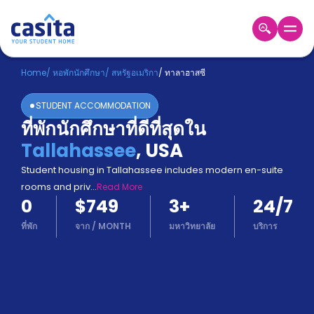
Home
TH
USD
Home
/
หอพักนักศึกษา
/
สหรัฐอเมริกา
/
ทาลาฮาสซี
เข้าสู่
STUDENT ACCOMMODATION
ระบบ
ที่พักนักศึกษาที่ดีที่สุดใน
Booking
Tallahassee
,
USA
Accommodation
About
Student housing in Tallahassee includes modern en-suite
us
rooms and priv
...
Read More
Blog
0
$749
3
+
24/7
Refer
And
ที่พัก
จาก
/
MONTH
มหาวิทยาลัย
บริการ
Become
Earn
A
Partner
Help
and
Phone
Support