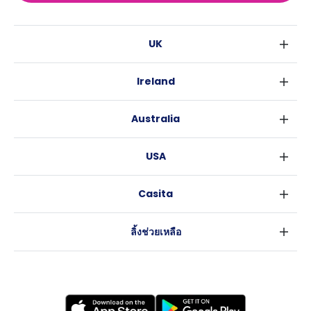
UK
ลอนดอน
Ireland
เบอร์มิงแฮม
ดับลิน
กลาสโกว
Australia
คอร์ค
ลิเวอร์พูล
ซิดนีย์
กาลเวย์
เอดินเบอระ
USA
เมลเบิร์น
แมนเชสเตอร์
นิวยอร์ค
บริสเบน
ลีดส์
Casita
ฟอร์ตเวิร์ธ
เพิร์ธ
เชฟฟีลส์
ข่าว
แอตแลนตา
อะเดลายด์
บริสโทล
ลิ้งช่วยเหลือ
ราลี
แครนเบอร์รา
คาร์ดิฟ
ข้อตกลงการใช้งาน
นิวออร์ลีนส์
โคเวนทรี
นโยบายความเป็นส่วนตัว
ออสติน
เลสเตอร์
แบรดฟอร์ด