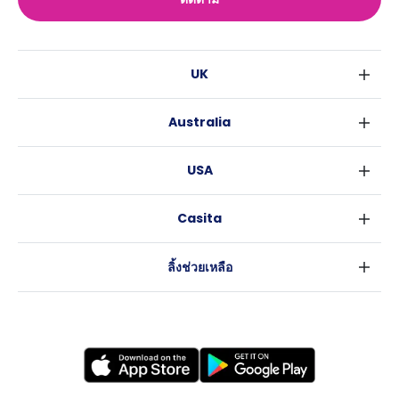
UK
ลอนดอน
Australia
เบอร์มิงแฮม
ซิดนีย์
กลาสโกว
USA
เมลเบิร์น
ลิเวอร์พูล
นิวยอร์ค
บริสเบน
เอดินเบอระ
Casita
ฟอร์ตเวิร์ธ
เพิร์ธ
แมนเชสเตอร์
ข่าว
แอตแลนตา
อะเดลายด์
ลีดส์
ลิ้งช่วยเหลือ
ราลี
แครนเบอร์รา
เชฟฟีลส์
ข้อตกลงการใช้งาน
นิวออร์ลีนส์
บริสโทล
นโยบายความเป็นส่วนตัว
ออสติน
คาร์ดิฟ
โคเวนทรี
เลสเตอร์