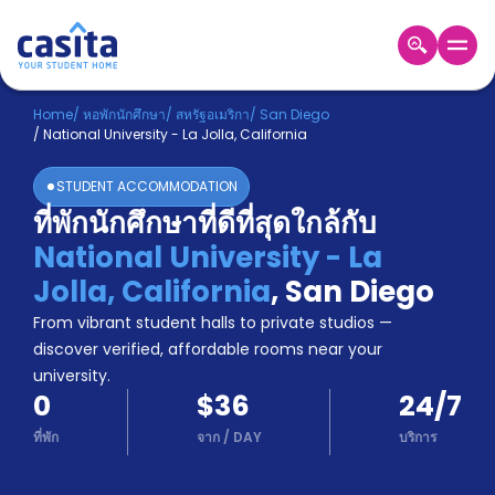
Home
TH
USD
Home
/
หอพักนักศึกษา
/
สหรัฐอเมริกา
/
San Diego
/
National University - La Jolla, California
เข้าสู่
ระบบ
STUDENT ACCOMMODATION
Booking
ที่พักนักศึกษาที่ดีที่สุดใกล้กับ
Accommodation
National University - La
About
us
Jolla, California
,
San Diego
Blog
From vibrant student halls to private studios —
Refer
discover verified, affordable rooms near your
And
university.
Become
Earn
0
$36
24/7
A
Partner
ที่พัก
จาก
/
DAY
บริการ
Help
and
Phone
Support