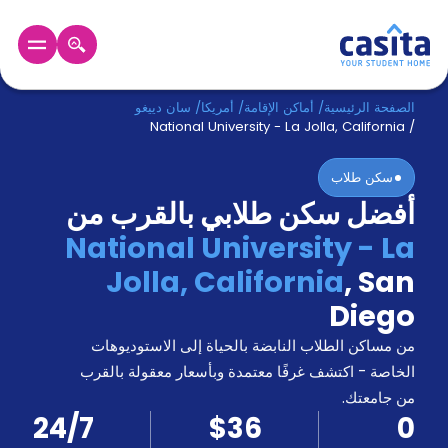
الرئيسية
عربي
USD
الصفحة الرئيسية
/
أماكن الإقامة
/
أمريكا
/
سان دييغو
National University - La Jolla, California
/
دخول
سكن طلاب
أفضل سكن طلابي بالقرب من
حجز
السكن
National University - La
من
Jolla, California
,
San
نحن؟
المدونة
Diego
أخبر
أصدقائك
من مساكن الطلاب النابضة بالحياة إلى الاستوديوهات
و
الخاصة - اكتشف غرفًا معتمدة وبأسعار معقولة بالقرب
كن
اكسب
من جامعتك.
شريكا
24/7
$36
0
الدعم