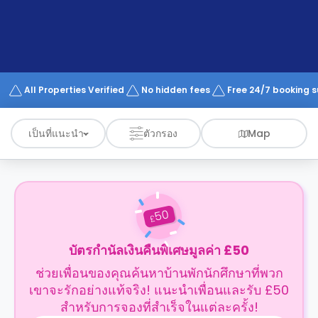
support
Contact
us
How
It
Works
FAQs
All Properties Verified
No hidden fees
Free 24/7 booking 
เป็นที่แนะนำ
ตัวกรอง
Map
50
£
บัตรกำนัลเงินคืนพิเศษมูลค่า £50
ช่วยเพื่อนของคุณค้นหาบ้านพักนักศึกษาที่พวก
เขาจะรักอย่างแท้จริง! แนะนำเพื่อนและรับ £50
สำหรับการจองที่สำเร็จในแต่ละครั้ง!