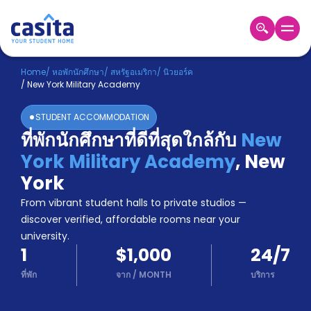
Home
TH
USD
Home
/
หอพักนักศึกษา
/
สหรัฐอเมริกา
/
นิวยอร์ค
/
New York Military Academy
เข้าสู่
ระบบ
STUDENT ACCOMMODATION
Booking
ที่พักนักศึกษาที่ดีที่สุดใกล้กับ
New
Accommodation
York Military Academy
,
New
About
us
York
Blog
From vibrant student halls to private studios —
Refer
discover verified, affordable rooms near your
And
university.
Become
Earn
1
$1,000
24/7
A
Partner
ที่พัก
จาก
/
MONTH
บริการ
Help
and
Phone
Support