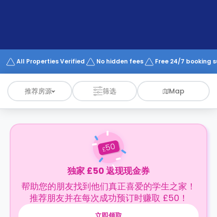
support
Contact
us
How
It
Works
FAQs
All Properties Verified
No hidden fees
Free 24/7 booking 
推荐房源
筛选
Map
50
£
独家 £50 返现现金券
帮助您的朋友找到他们真正喜爱的学生之家！
推荐朋友并在每次成功预订时赚取 £50！
立即领取