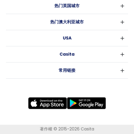
热门英国城市
伦敦
热门澳大利亚城市
伯明翰
悉尼
格拉斯哥
USA
墨尔本
利物浦
纽约
布里斯班
爱丁堡
Casita
沃斯堡
珀斯
曼彻斯特
消息
洛杉矶
阿德莱德
利兹
常用链接
亚特兰大
堪培拉
谢菲尔德
罗利
布里斯托
新奥尔良
卡迪夫
考文垂
莱斯特
布拉德福德
纽卡斯尔
著作權 © 2015-2026 Casita