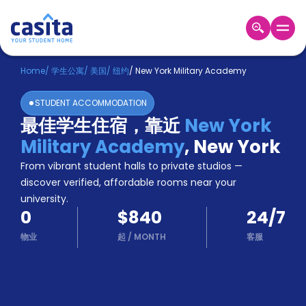
Home
ZH
USD
Home
/
学生公寓
/
美国
/
纽约
/
New York Military Academy
登
STUDENT ACCOMMODATION
入
最佳学生住宿，靠近
New York
Booking
Military Academy
,
New York
Accommodation
About
From vibrant student halls to private studios —
us
discover verified, affordable rooms near your
Blog
university.
Refer
0
$840
24/7
And
Become
Earn
物业
起
/
MONTH
客服
A
Partner
Help
and
Phone
Support