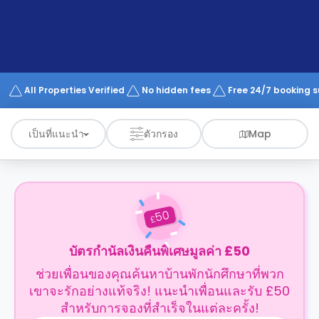
support
Contact
us
How
It
Works
FAQs
All Properties Verified
No hidden fees
Free 24/7 booking 
เป็นที่แนะนำ
ตัวกรอง
Map
50
£
บัตรกำนัลเงินคืนพิเศษมูลค่า £50
ช่วยเพื่อนของคุณค้นหาบ้านพักนักศึกษาที่พวก
เขาจะรักอย่างแท้จริง! แนะนำเพื่อนและรับ £50
สำหรับการจองที่สำเร็จในแต่ละครั้ง!