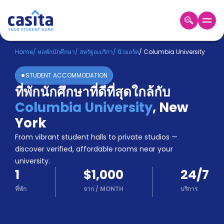
Home
TH
USD
Home
/
หอพักนักศึกษา
/
สหรัฐอเมริกา
/
นิวยอร์ค
/
Columbia University
เข้าสู่
STUDENT ACCOMMODATION
ระบบ
ที่พักนักศึกษาที่ดีที่สุดใกล้กับ
Booking
Columbia University
,
New
Accommodation
About
York
us
From vibrant student halls to private studios —
Blog
discover verified, affordable rooms near your
Refer
university.
And
Become
1
$1,000
24/7
Earn
A
ที่พัก
จาก
/
MONTH
บริการ
Partner
Help
and
Phone
Support