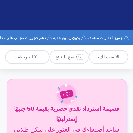
الدعم
و
عبر
المساعدة
الهاتف
اتصل
بنا
كيف
جميع العقارات معتمدة
بدون رسوم خفية
دعم حجوزات مجاني على مدار 4/7
تعمل؟
الأسئلة
الشائعة
الخريطة
الانسب لك
تنقيح النتائج
50
£
قسيمة استرداد نقدي حصرية بقيمة 50 جنيهًا
إسترلينيًا
ساعد أصدقاءك في العثور على سكن طلابي