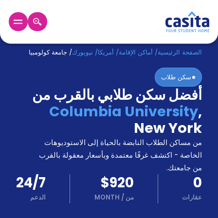
الرئيسية
عربي
USD
الصفحة الرئيسية
/
أماكن الإقامة
/
أمريكا
/
نيويورك
/
جامعة كولومبيا
سكن طلاب
دخول
أفضل سكن طلابي بالقرب من
حجز
Columbia University
,
السكن
من
New York
نحن؟
من مساكن الطلاب النابضة بالحياة إلى الاستوديوهات
المدونة
أخبر
الخاصة - اكتشف غرفًا معتمدة وبأسعار معقولة بالقرب
أصدقائك
من جامعتك.
و
24/7
$920
0
كن
اكسب
شريكا
عقارات
من
/
MONTH
الدعم
الدعم