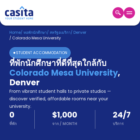
Home
TH
USD
Home
/
หอพักนักศึกษา
/
สหรัฐอเมริกา
/
Denver
/
Colorado Mesa University
เข้าสู่
ระบบ
STUDENT ACCOMMODATION
Booking
ที่พักนักศึกษาที่ดีที่สุดใกล้กับ
Accommodation
Colorado Mesa University
,
About
us
Denver
Blog
From vibrant student halls to private studios —
Refer
discover verified, affordable rooms near your
And
university.
Become
Earn
0
$1,000
24/7
A
Partner
ที่พัก
จาก
/
MONTH
บริการ
Help
and
Phone
Support