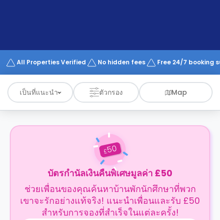
support
Contact
us
How
It
Works
FAQs
All Properties Verified
No hidden fees
Free 24/7 booking 
เป็นที่แนะนำ
ตัวกรอง
Map
50
£
บัตรกำนัลเงินคืนพิเศษมูลค่า £50
ช่วยเพื่อนของคุณค้นหาบ้านพักนักศึกษาที่พวก
เขาจะรักอย่างแท้จริง! แนะนำเพื่อนและรับ £50
สำหรับการจองที่สำเร็จในแต่ละครั้ง!