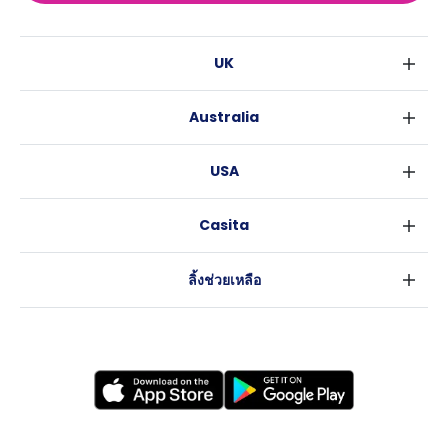
UK
ลอนดอน
Australia
เบอร์มิงแฮม
ซิดนีย์
กลาสโกว
USA
เมลเบิร์น
ลิเวอร์พูล
นิวยอร์ค
บริสเบน
เอดินเบอระ
Casita
ฟอร์ตเวิร์ธ
เพิร์ธ
แมนเชสเตอร์
ข่าว
แอตแลนตา
อะเดลายด์
ลีดส์
ลิ้งช่วยเหลือ
ราลี
แครนเบอร์รา
เชฟฟีลส์
ข้อตกลงการใช้งาน
นิวออร์ลีนส์
บริสโทล
นโยบายความเป็นส่วนตัว
ออสติน
คาร์ดิฟ
โคเวนทรี
เลสเตอร์
แบรดฟอร์ด