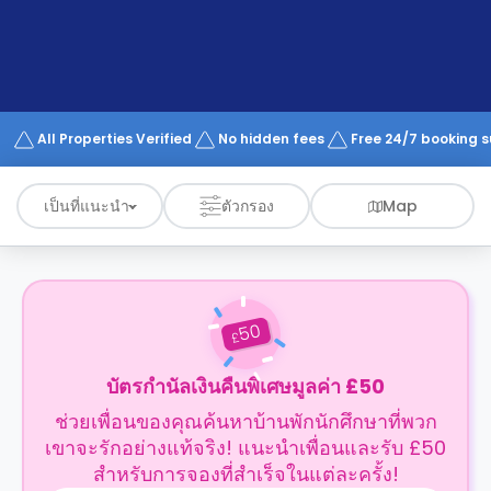
support
Contact
us
How
It
Works
FAQs
All Properties Verified
No hidden fees
Free 24/7 booking 
เป็นที่แนะนำ
ตัวกรอง
Map
50
£
บัตรกำนัลเงินคืนพิเศษมูลค่า £50
ช่วยเพื่อนของคุณค้นหาบ้านพักนักศึกษาที่พวก
เขาจะรักอย่างแท้จริง! แนะนำเพื่อนและรับ £50
สำหรับการจองที่สำเร็จในแต่ละครั้ง!