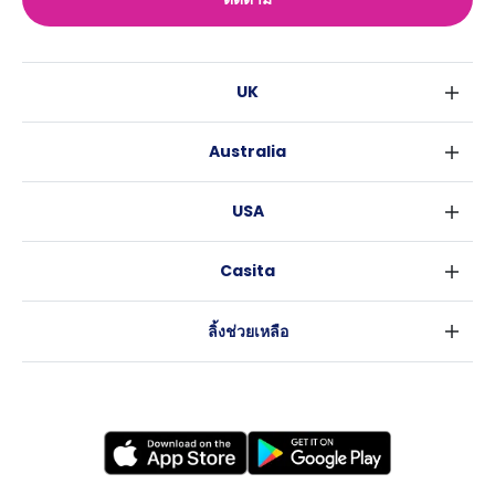
UK
ลอนดอน
Australia
เบอร์มิงแฮม
ซิดนีย์
กลาสโกว
USA
เมลเบิร์น
ลิเวอร์พูล
นิวยอร์ค
บริสเบน
เอดินเบอระ
Casita
ฟอร์ตเวิร์ธ
เพิร์ธ
แมนเชสเตอร์
ข่าว
แอตแลนตา
อะเดลายด์
ลีดส์
ลิ้งช่วยเหลือ
ราลี
แครนเบอร์รา
เชฟฟีลส์
ข้อตกลงการใช้งาน
นิวออร์ลีนส์
บริสโทล
นโยบายความเป็นส่วนตัว
ออสติน
คาร์ดิฟ
โคเวนทรี
เลสเตอร์