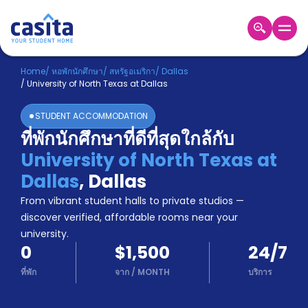
Home
TH
USD
Home
/
หอพักนักศึกษา
/
สหรัฐอเมริกา
/
Dallas
/
University of North Texas at Dallas
เข้าสู่
ระบบ
STUDENT ACCOMMODATION
Booking
ที่พักนักศึกษาที่ดีที่สุดใกล้กับ
Accommodation
University of North Texas at
About
us
Dallas
,
Dallas
Blog
From vibrant student halls to private studios —
Refer
discover verified, affordable rooms near your
And
university.
Become
Earn
0
$1,500
24/7
A
Partner
ที่พัก
จาก
/
MONTH
บริการ
Help
and
Phone
Support