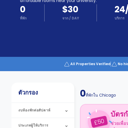
Partner
affordable rooms near your university.
Help
0
$30
24
and
Phone
Support
ที่พัก
จาก
/
DAY
บริการ
support
Contact
us
How
It
Works
FAQs
All Properties Verified
No hi
0
ตัวกรอง
ที่พักใน
Chicago
งบห้องพักต่อสัปดาห์
บัตรก
50
£
ช่วยเพื่
ประเภทผู้ให้บริการ