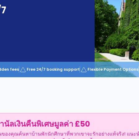
/7
dden fees
Free 24/7 booking support
Flexible Payment Options
ำนัลเงินคืนพิเศษมูลค่า £50
อนของคุณค้นหาบ้านพักนักศึกษาที่พวกเขาจะรักอย่างแท้จริง! แนะ