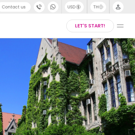
Contact us
USD
TH
port
Arabic
LET'S START!
4 (0) 20 3871 8666
Chinese
1 (80) 3711 1326
English
 (646) 718 6172
Thai