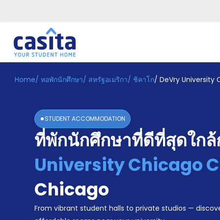
Home
/
หอพักนักศึกษา
/
สหรัฐอเมริกา
/
ชิคาโก
/
DeVry Universit
Home
TH
USD
เข้าสู่
ระบบ
STUDENT ACCOMMODATION
Booking
ที่พักนักศึกษาที่ดีที่สุดใกล
Accommodation
About
us
University Chicago
Blog
Refer
Chicago
And
Become
Earn
From vibrant student halls to private studios — discove
A