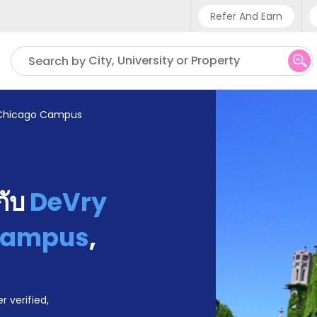
Refer And Earn
Phone sup
City, University or Property
Search by
UK - +4
IN - +9
y Chicago Campus
US - +1
้กับ
DeVry
 Campus
,
r verified,