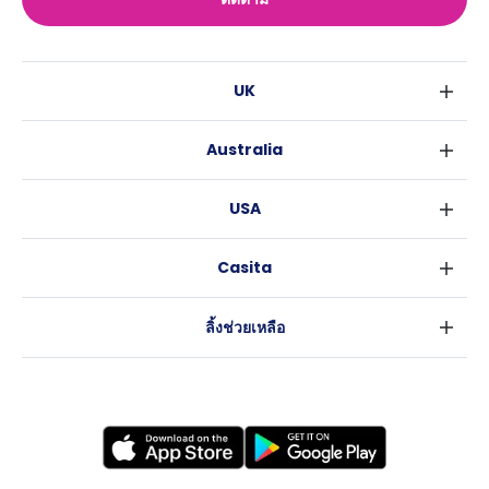
UK
ลอนดอน
Australia
เบอร์มิงแฮม
ซิดนีย์
กลาสโกว
USA
เมลเบิร์น
ลิเวอร์พูล
นิวยอร์ค
บริสเบน
เอดินเบอระ
Casita
ฟอร์ตเวิร์ธ
เพิร์ธ
แมนเชสเตอร์
ข่าว
แอตแลนตา
อะเดลายด์
ลีดส์
ลิ้งช่วยเหลือ
ราลี
แครนเบอร์รา
เชฟฟีลส์
ข้อตกลงการใช้งาน
นิวออร์ลีนส์
บริสโทล
นโยบายความเป็นส่วนตัว
ออสติน
คาร์ดิฟ
โคเวนทรี
เลสเตอร์