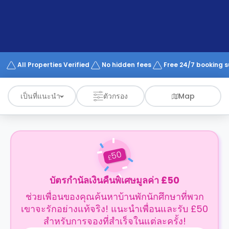
support
Contact
us
How
It
Works
FAQs
All Properties Verified
No hidden fees
Free 24/7 booking 
เป็นที่แนะนำ
ตัวกรอง
Map
50
£
บัตรกำนัลเงินคืนพิเศษมูลค่า £50
ช่วยเพื่อนของคุณค้นหาบ้านพักนักศึกษาที่พวก
เขาจะรักอย่างแท้จริง! แนะนำเพื่อนและรับ £50
สำหรับการจองที่สำเร็จในแต่ละครั้ง!