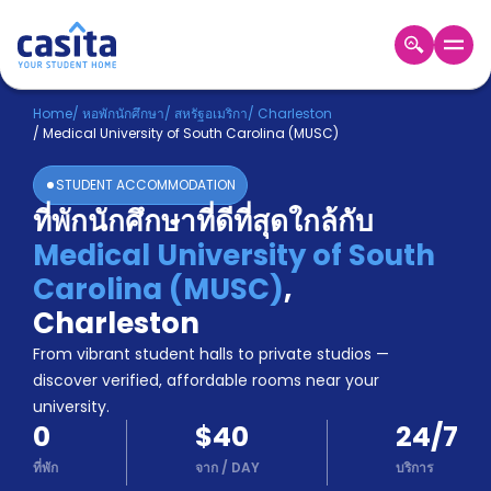
Home
TH
USD
Home
/
หอพักนักศึกษา
/
สหรัฐอเมริกา
/
Charleston
/
Medical University of South Carolina (MUSC)
เข้าสู่
ระบบ
STUDENT ACCOMMODATION
Booking
ที่พักนักศึกษาที่ดีที่สุดใกล้กับ
Accommodation
Medical University of South
About
us
Carolina (MUSC)
,
Blog
Charleston
Refer
From vibrant student halls to private studios —
And
Become
Earn
discover verified, affordable rooms near your
A
university.
Partner
0
$40
24/7
Help
and
ที่พัก
จาก
/
DAY
บริการ
Phone
Support