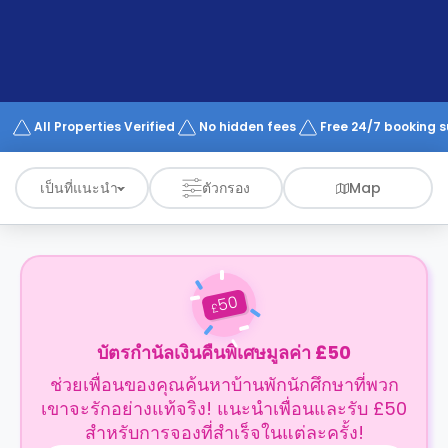
support
Contact
us
How
It
Works
FAQs
All Properties Verified
No hidden fees
Free 24/7 booking 
เป็นที่แนะนำ
ตัวกรอง
Map
50
£
บัตรกำนัลเงินคืนพิเศษมูลค่า £50
ช่วยเพื่อนของคุณค้นหาบ้านพักนักศึกษาที่พวก
เขาจะรักอย่างแท้จริง! แนะนำเพื่อนและรับ £50
สำหรับการจองที่สำเร็จในแต่ละครั้ง!