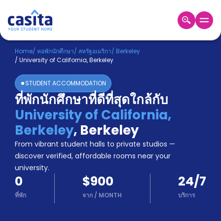
Home
TH
USD
Home
/
หอพักนักศึกษา
/
สหรัฐอเมริกา
/
Berkeley
/
University of California, Berkeley
เข้าสู่
ระบบ
STUDENT ACCOMMODATION
Booking
ที่พักนักศึกษาที่ดีที่สุดใกล้กับ
Accommodation
University of California,
About
us
Berkeley
,
Berkeley
Blog
From vibrant student halls to private studios —
Refer
discover verified, affordable rooms near your
And
university.
Become
Earn
0
$900
24/7
A
Partner
ที่พัก
จาก
/
MONTH
บริการ
Help
and
Phone
Support