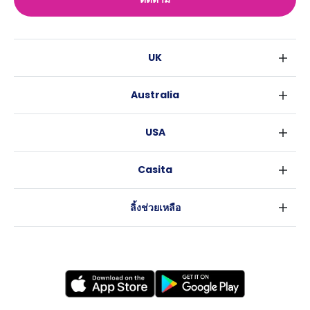
UK
ลอนดอน
Australia
เบอร์มิงแฮม
ซิดนีย์
กลาสโกว
USA
เมลเบิร์น
ลิเวอร์พูล
นิวยอร์ค
บริสเบน
เอดินเบอระ
Casita
ฟอร์ตเวิร์ธ
เพิร์ธ
แมนเชสเตอร์
ข่าว
แอตแลนตา
อะเดลายด์
ลีดส์
ลิ้งช่วยเหลือ
ราลี
แครนเบอร์รา
เชฟฟีลส์
ข้อตกลงการใช้งาน
นิวออร์ลีนส์
บริสโทล
นโยบายความเป็นส่วนตัว
ออสติน
คาร์ดิฟ
โคเวนทรี
เลสเตอร์