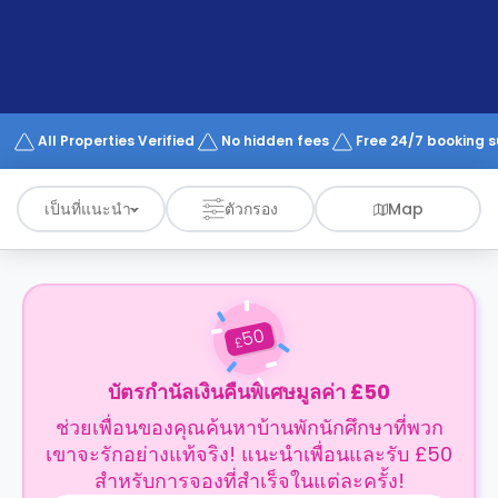
support
Contact
us
How
It
Works
FAQs
All Properties Verified
No hidden fees
Free 24/7 booking 
เป็นที่แนะนำ
ตัวกรอง
Map
50
£
บัตรกำนัลเงินคืนพิเศษมูลค่า £50
ช่วยเพื่อนของคุณค้นหาบ้านพักนักศึกษาที่พวก
เขาจะรักอย่างแท้จริง! แนะนำเพื่อนและรับ £50
สำหรับการจองที่สำเร็จในแต่ละครั้ง!