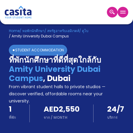
Home
TH
AED
Home
/
หอพักนักศึกษา
/
สหรัฐอาหรับเอมิเรตส์
/
ดูไบ
/
Amity University Dubai Campus
เข้าสู่
ระบบ
STUDENT ACCOMMODATION
Booking
ที่พักนักศึกษาที่ดีที่สุดใกล้กับ
Accommodation
Amity University Dubai
About
us
Campus
,
Dubai
Blog
From vibrant student halls to private studios —
Refer
discover verified, affordable rooms near your
And
university.
Become
Earn
1
AED2,550
24/7
A
Partner
ที่พัก
จาก
/
MONTH
บริการ
Help
and
Phone
Support