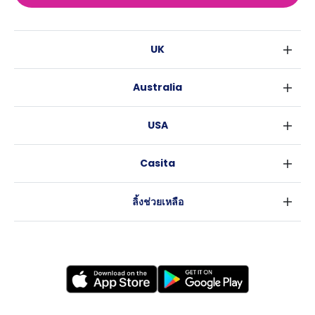
UK
ลอนดอน
Australia
เบอร์มิงแฮม
ซิดนีย์
กลาสโกว
USA
เมลเบิร์น
ลิเวอร์พูล
นิวยอร์ค
บริสเบน
เอดินเบอระ
Casita
ฟอร์ตเวิร์ธ
เพิร์ธ
แมนเชสเตอร์
ข่าว
แอตแลนตา
อะเดลายด์
ลีดส์
ลิ้งช่วยเหลือ
ราลี
แครนเบอร์รา
เชฟฟีลส์
ข้อตกลงการใช้งาน
นิวออร์ลีนส์
บริสโทล
นโยบายความเป็นส่วนตัว
ออสติน
คาร์ดิฟ
โคเวนทรี
เลสเตอร์
แบรดฟอร์ด