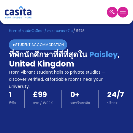
Home
TH
GBP
Home
/
หอพักนักศึกษา
/
สหราชอาณาจักร
/
พีส์ลีย์
เข้าสู่
STUDENT ACCOMMODATION
ระบบ
ที่พักนักศึกษาที่ดีที่สุดใน
Paisley
,
Booking
United Kingdom
Accommodation
About
From vibrant student halls to private studios —
us
discover verified, affordable rooms near your
Blog
university.
Refer
1
£99
0
+
24/7
And
Become
Earn
ที่พัก
จาก
/
WEEK
มหาวิทยาลัย
บริการ
A
Partner
Help
and
Phone
Support