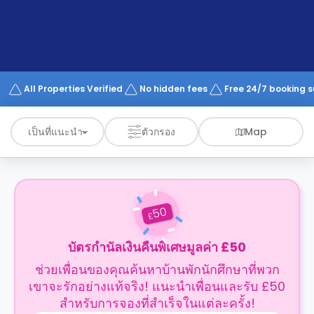
support
Contact
us
How
It
Works
FAQs
All Properties Verified
No hidden fees
Free 24/7 booking 
เป็นที่แนะนำ
ตัวกรอง
Map
50
£
บัตรกำนัลเงินคืนพิเศษมูลค่า £50
ช่วยเพื่อนของคุณค้นหาบ้านพักนักศึกษาที่พวก
เขาจะรักอย่างแท้จริง! แนะนำเพื่อนและรับ £50
สำหรับการจองที่สำเร็จในแต่ละครั้ง!