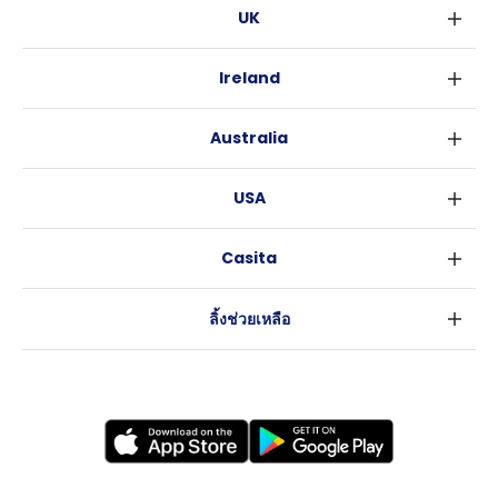
UK
ลอนดอน
Ireland
เบอร์มิงแฮม
ดับลิน
กลาสโกว
Australia
คอร์ค
ลิเวอร์พูล
ซิดนีย์
กาลเวย์
เอดินเบอระ
USA
เมลเบิร์น
แมนเชสเตอร์
นิวยอร์ค
บริสเบน
ลีดส์
Casita
ฟอร์ตเวิร์ธ
เพิร์ธ
เชฟฟีลส์
ข่าว
แอตแลนตา
อะเดลายด์
บริสโทล
ลิ้งช่วยเหลือ
ราลี
แครนเบอร์รา
คาร์ดิฟ
ข้อตกลงการใช้งาน
นิวออร์ลีนส์
โคเวนทรี
นโยบายความเป็นส่วนตัว
ออสติน
เลสเตอร์
แบรดฟอร์ด
นิวแคสเซิล