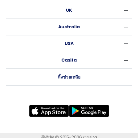
UK
ลอนดอน
Australia
เบอร์มิงแฮม
ซิดนีย์
กลาสโกว
USA
เมลเบิร์น
ลิเวอร์พูล
นิวยอร์ค
บริสเบน
เอดินเบอระ
Casita
ฟอร์ตเวิร์ธ
เพิร์ธ
แมนเชสเตอร์
ข่าว
แอตแลนตา
อะเดลายด์
ลีดส์
ลิ้งช่วยเหลือ
ราลี
แครนเบอร์รา
เชฟฟีลส์
ข้อตกลงการใช้งาน
นิวออร์ลีนส์
บริสโทล
นโยบายความเป็นส่วนตัว
ออสติน
คาร์ดิฟ
โคเวนทรี
เลสเตอร์
แบรดฟอร์ด
นิวแคสเซิล
著作權 © 2015-2026 Casita