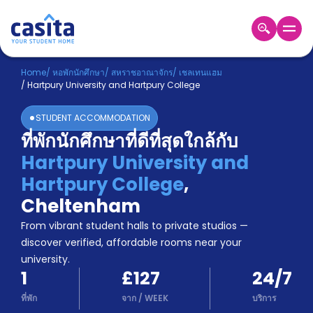
Home
TH
GBP
Home
/
หอพักนักศึกษา
/
สหราชอาณาจักร
/
เชลเทนแฮม
/
Hartpury University and Hartpury College
เข้าสู่
ระบบ
STUDENT ACCOMMODATION
Booking
ที่พักนักศึกษาที่ดีที่สุดใกล้กับ
Accommodation
Hartpury University and
About
us
Hartpury College
,
Blog
Cheltenham
Refer
From vibrant student halls to private studios —
And
Become
Earn
discover verified, affordable rooms near your
A
university.
Partner
1
£127
24/7
Help
and
ที่พัก
จาก
/
WEEK
บริการ
Phone
Support