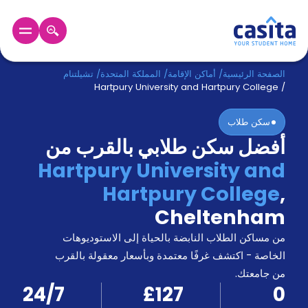
الرئيسية
عربي
GBP
الصفحة الرئيسية
/
أماكن الإقامة
/
المملكة المتحدة
/
تشيلتنام
Hartpury University and Hartpury College
/
دخول
سكن طلاب
أفضل سكن طلابي بالقرب من
حجز
السكن
Hartpury University and
من
Hartpury College
,
نحن؟
المدونة
Cheltenham
أخبر
أصدقائك
من مساكن الطلاب النابضة بالحياة إلى الاستوديوهات
و
الخاصة - اكتشف غرفًا معتمدة وبأسعار معقولة بالقرب
كن
اكسب
من جامعتك.
شريكا
24/7
£127
0
الدعم