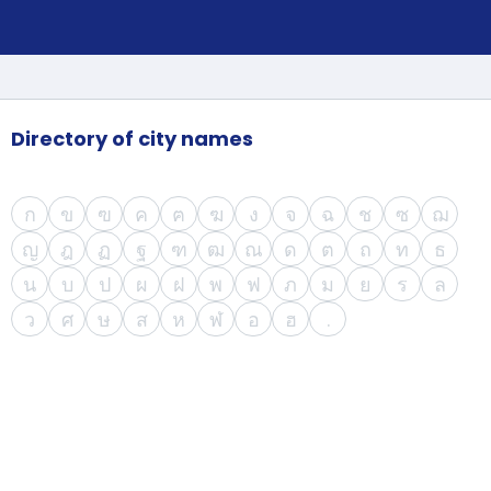
support
Contact
us
How
It
Works
FAQs
Directory of city names
ก
ข
ฃ
ค
ฅ
ฆ
ง
จ
ฉ
ช
ซ
ฌ
ญ
ฎ
ฏ
ฐ
ฑ
ฒ
ณ
ด
ต
ถ
ท
ธ
น
บ
ป
ผ
ฝ
พ
ฟ
ภ
ม
ย
ร
ล
ว
ศ
ษ
ส
ห
ฬ
อ
ฮ
.