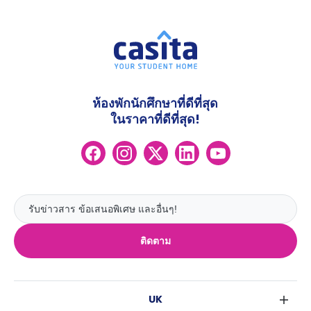
ห้องพักนักศึกษาที่ดีที่สุด
ในราคาที่ดีที่สุด!
ติดตาม
UK