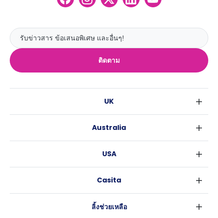
ติดตาม
UK
ลอนดอน
Australia
เบอร์มิงแฮม
ซิดนีย์
กลาสโกว
USA
เมลเบิร์น
ลิเวอร์พูล
นิวยอร์ค
บริสเบน
เอดินเบอระ
Casita
ฟอร์ตเวิร์ธ
เพิร์ธ
แมนเชสเตอร์
ข่าว
แอตแลนตา
อะเดลายด์
ลีดส์
ลิ้งช่วยเหลือ
ราลี
แครนเบอร์รา
เชฟฟีลส์