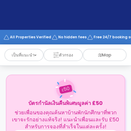
support
Contact
us
How
It
Works
FAQs
All Properties Verified
No hidden fees
Free 24/7 booking 
เป็นที่แนะนำ
ตัวกรอง
Map
50
£
บัตรกำนัลเงินคืนพิเศษมูลค่า £50
ช่วยเพื่อนของคุณค้นหาบ้านพักนักศึกษาที่พวก
เขาจะรักอย่างแท้จริง! แนะนำเพื่อนและรับ £50
สำหรับการจองที่สำเร็จในแต่ละครั้ง!