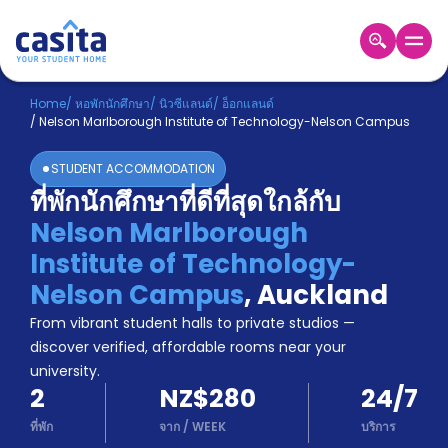
Home
TH
NZD
Home
/
หอพักนักศึกษา
/
นิวซีแลนด์
/
อ็อกแลนด์
/
Nelson Marlborough Institute of Technology-Nelson Campus
เข้าสู่
ระบบ
STUDENT ACCOMMODATION
Booking
ที่พักนักศึกษาที่ดีที่สุดใกล้กับ
Accommodation
Nelson Marlborough
About
us
Institute of Technology-
Blog
Nelson Campus
,
Auckland
Refer
From vibrant student halls to private studios —
And
Become
Earn
discover verified, affordable rooms near your
A
university.
Partner
2
NZ$280
24/7
Help
and
ที่พัก
จาก
/
WEEK
บริการ
Phone
Support