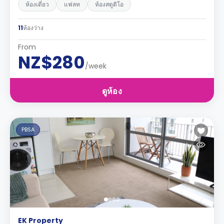
ห้องเดี่ยว
แฟลท
ห้องสตูดิโอ
11
ห้องว่าง
From
NZ$280
/week
ดูห้อง
PBSA
EK Property