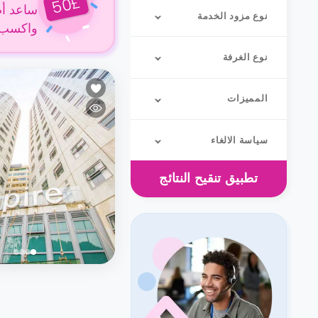
£
50
ساعد أص
نوع مزود الخدمة
واكسب 50 جنيهًا إسترلينيًا عن كل حجز
نوع الغرفة
المميزات
سياسة الالغاء
تطبيق
تنقيح النتائج