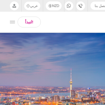
صل بنا
NZD
عربي
الدعم عبر الهاتف
Arabic
!لنبدأ
UK - +44 (0) 20 3871 8666
Chinese
IN - +91 (80) 3711 1326
English
US - +1 (646) 718 6172
Thai