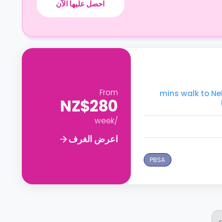
احصل عليها الآن
From
mins walk to Nelson Marlbo
NZ$280
/week
اعرض الغرف
PBSA