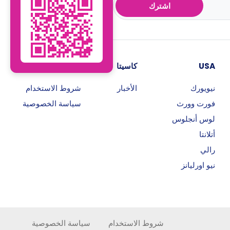
اشترك
USA
كاسيتا
روابط هامة
نيويورك
الأخبار
شروط الاستخدام
فورت وورث
سياسة الخصوصية
لوس أنجلوس
أتلانتا
رالي
نيو اورليانز
شروط الاستخدام
سياسة الخصوصية