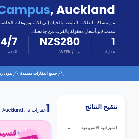
كن
اكسب
Campus
,
Auckland
شريكا
الدعم
من مساكن الطلاب النابضة بالحياة إلى الاستوديوهات الخاصة
الدعم
و
معتمدة وبأسعار معقولة بالقرب من جامعتك.
عبر
المساعدة
24/7
NZ$280
1
الهاتف
اتصل
بنا
عقارات
من
/
WEEK
الدعم
كيف
تعمل؟
الأسئلة
جميع العقارات معتمدة
بدون رس
الشائعة
1
تنقيح النتائج
عقارات في
Auckland
الميزانية الاسبوعية
قسيمة ا