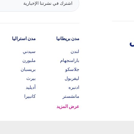
مدن بريطانيا
مدن استراليا
لندن
سيدني
بارامنجهام
ملبورن
جلاسكو
بريسبان
ليفربول
بيرث
ادنبره
أديليد
مانشستر
كانبيرا
عرض المزيد