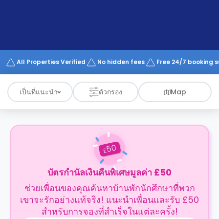
support
Contact
us
How
It
Works
FAQs
All Properties Verified
No hidden fees
Free 24/7 booking 
เป็นที่แนะนำ
ตัวกรอง
Map
50
£
บัตรกำนัลเงินคืนพิเศษมูลค่า £50
ช่วยเพื่อนของคุณค้นหาบ้านพักนักศึกษาที่พวก
เขาจะรักอย่างแท้จริง! แนะนำเพื่อนและรับ £50
สำหรับการจองที่สำเร็จในแต่ละครั้ง!