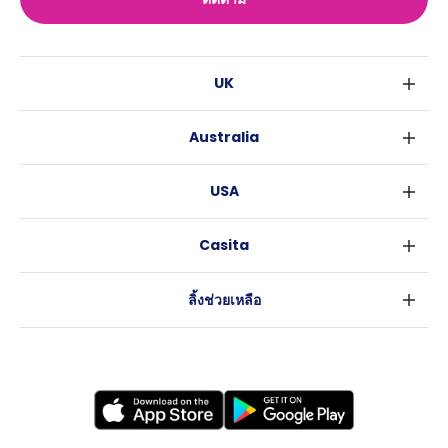
UK
ลอนดอน
Australia
เบอร์มิงแฮม
ซิดนีย์
กลาสโกว
USA
เมลเบิร์น
ลิเวอร์พูล
นิวยอร์ค
บริสเบน
เอดินเบอระ
Casita
ฟอร์ตเวิร์ธ
เพิร์ธ
แมนเชสเตอร์
ข่าว
แอตแลนตา
อะเดลายด์
ลีดส์
ลิ้งช่วยเหลือ
ราลี
แครนเบอร์รา
เชฟฟีลส์
ข้อตกลงการใช้งาน
นิวออร์ลีนส์
บริสโทล
นโยบายความเป็นส่วนตัว
ออสติน
คาร์ดิฟ
โคเวนทรี
เลสเตอร์