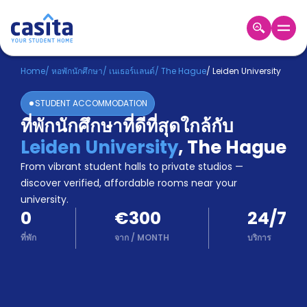
Home
TH
EUR
Home
/
หอพักนักศึกษา
/
เนเธอร์แลนด์
/
The Hague
/
Leiden University
เข้าสู่
STUDENT ACCOMMODATION
ระบบ
ที่พักนักศึกษาที่ดีที่สุดใกล้กับ
Booking
Leiden University
,
The Hague
Accommodation
About
From vibrant student halls to private studios —
us
discover verified, affordable rooms near your
Blog
university.
Refer
0
€300
24/7
And
Become
Earn
ที่พัก
จาก
/
MONTH
บริการ
A
Partner
Help
and
Phone
Support