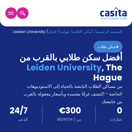
الرئيسية
عربي
EUR
الصفحة الرئيسية
/
أماكن الإقامة
/
هولندا
/
لاهاي
/
Leiden University
سكن طلاب
دخول
أفضل سكن طلابي بالقرب من
حجز
Leiden University
,
The
السكن
من
Hague
نحن؟
من مساكن الطلاب النابضة بالحياة إلى الاستوديوهات
المدونة
أخبر
الخاصة - اكتشف غرفًا معتمدة وبأسعار معقولة بالقرب
أصدقائك
من جامعتك.
و
24/7
€300
0
كن
اكسب
شريكا
عقارات
من
/
MONTH
الدعم
الدعم