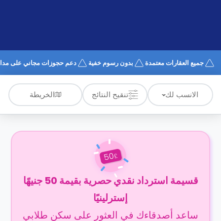
الدعم
و
عبر
المساعدة
الهاتف
اتصل
بنا
كيف
جميع العقارات معتمدة
بدون رسوم خفية
دعم حجوزات مجاني على مدار 4/7
تعمل؟
الأسئلة
الشائعة
الخريطة
الانسب لك
تنقيح النتائج
50
£
قسيمة استرداد نقدي حصرية بقيمة 50 جنيهًا
إسترلينيًا
ساعد أصدقاءك في العثور على سكن طلابي