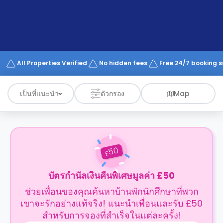
support
Contact
us
How
It
Works
FAQs
All Properties Verified
No hidden fees
Free 24/7 booking 
เป็นที่แนะนำ
ตัวกรอง
Map
50
£
บัตรกำนัลเงินคืนพิเศษมูลค่า £50
ช่วยเพื่อนของคุณค้นหาบ้านพักนักศึกษาที่พวก
เขาจะรักอย่างแท้จริง! แนะนำเพื่อนและรับ £50
สำหรับการจองที่สำเร็จในแต่ละครั้ง!