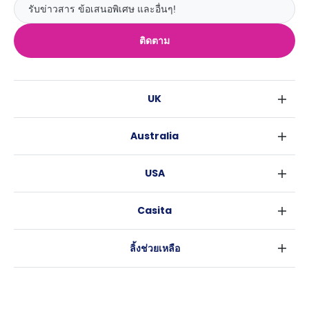
ติดตาม
UK
ลอนดอน
Australia
เบอร์มิงแฮม
ซิดนีย์
กลาสโกว
USA
เมลเบิร์น
ลิเวอร์พูล
นิวยอร์ค
บริสเบน
เอดินเบอระ
Casita
ฟอร์ตเวิร์ธ
เพิร์ธ
แมนเชสเตอร์
ข่าว
แอตแลนตา
อะเดลายด์
ลีดส์
ลิ้งช่วยเหลือ
ราลี
แครนเบอร์รา
เชฟฟีลส์
ข้อตกลงการใช้งาน
นิวออร์ลีนส์
บริสโทล
นโยบายความเป็นส่วนตัว
ออสติน
คาร์ดิฟ