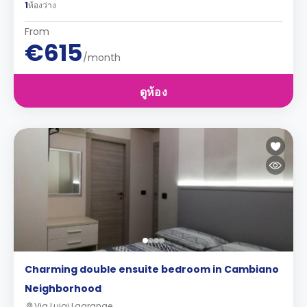
1
ห้องว่าง
From
€615
/month
ดูห้อง
Charming double ensuite bedroom in Cambiano
Neighborhood
Via Luigi Lagrange