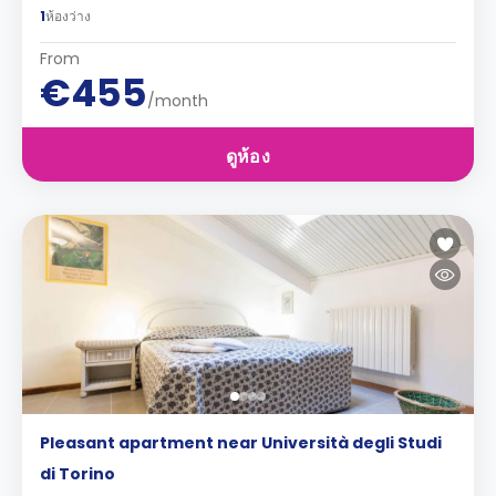
1
ห้องว่าง
From
€455
/month
ดูห้อง
Pleasant apartment near Università degli Studi
di Torino