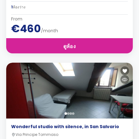
1
ห้องว่าง
From
€460
/month
ดูห้อง
Wonderful studio with silence, in San Salvario
Via Principe Tommaso