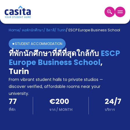
Home
TH
EUR
Home
/
หอพักนักศึกษา
/
อิตาลี
/
Turin
/
ESCP Europe Business School
เข้าสู่
STUDENT ACCOMMODATION
ระบบ
ที่พักนักศึกษาที่ดีที่สุดใกล้กับ
ESCP
Booking
Europe Business School
,
Accommodation
About
Turin
us
From vibrant student halls to private studios —
Blog
discover verified, affordable rooms near your
Refer
university.
And
Become
77
€200
24/7
Earn
A
ที่พัก
จาก
/
MONTH
บริการ
Partner
Help
and
Phone
Support