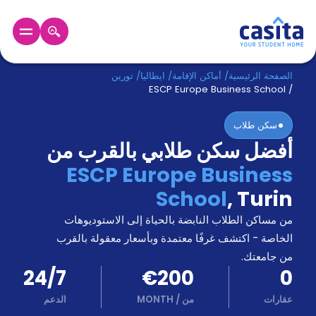
الرئيسية
عربي
EUR
الصفحة الرئيسية
/
أماكن الإقامة
/
ايطاليا
/
تورين
ESCP Europe Business School
/
دخول
سكن طلاب
أفضل سكن طلابي بالقرب من
حجز
السكن
ESCP Europe Business
من
School
,
Turin
نحن؟
المدونة
من مساكن الطلاب النابضة بالحياة إلى الاستوديوهات
أخبر
أصدقائك
الخاصة - اكتشف غرفًا معتمدة وبأسعار معقولة بالقرب
و
من جامعتك.
كن
اكسب
24/7
€200
0
شريكا
عقارات
من
/
MONTH
الدعم
الدعم