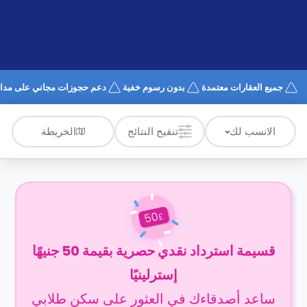
الدعم
و
عبر
المساعدة
الهاتف
اتصل
بنا
كيف
جميع العقارات معتمدة
بدون رسوم خفية
دعم حجوزات مجاني على مدار 4/7
تعمل؟
الأسئلة
الشائعة
الخريطة
الانسب لك
تنقيح النتائج
50
£
قسيمة استرداد نقدي حصرية بقيمة 50 جنيهًا
إسترلينيًا
ساعد أصدقاءك في العثور على سكن طلابي