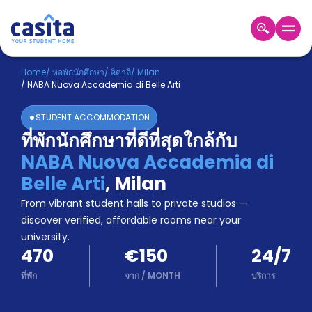
Home
TH
EUR
Home
/
หอพักนักศึกษา
/
อิตาลี
/
Milan
/
NABA Nuova Accademia di Belle Arti
เข้าสู่
ระบบ
STUDENT ACCOMMODATION
Booking
ที่พักนักศึกษาที่ดีที่สุดใกล้กับ
Accommodation
NABA Nuova Accademia di
About
us
Belle Arti
,
Milan
Blog
From vibrant student halls to private studios —
Refer
discover verified, affordable rooms near your
And
university.
Become
Earn
470
€150
24/7
A
Partner
ที่พัก
จาก
/
MONTH
บริการ
Help
and
Phone
Support