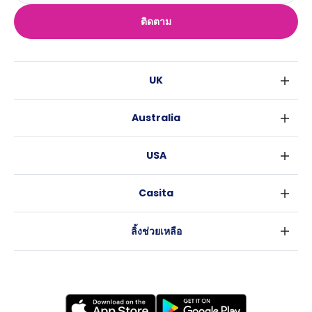
ติดตาม
UK
ลอนดอน
Australia
เบอร์มิงแฮม
ซิดนีย์
กลาสโกว
USA
เมลเบิร์น
ลิเวอร์พูล
นิวยอร์ค
บริสเบน
เอดินเบอระ
Casita
ฟอร์ตเวิร์ธ
เพิร์ธ
แมนเชสเตอร์
ข่าว
แอตแลนตา
อะเดลายด์
ลีดส์
ลิ้งช่วยเหลือ
ราลี
แครนเบอร์รา
เชฟฟีลส์
ข้อตกลงการใช้งาน
นิวออร์ลีนส์
บริสโทล
นโยบายความเป็นส่วนตัว
ออสติน
คาร์ดิฟ
โคเวนทรี