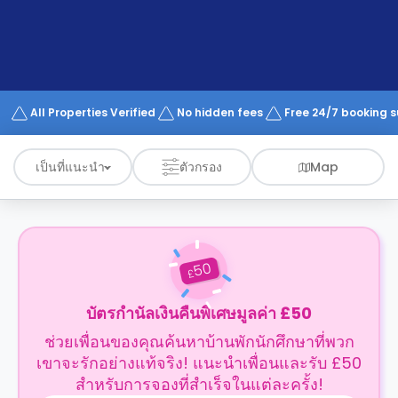
support
Contact
us
How
It
Works
FAQs
All Properties Verified
No hidden fees
Free 24/7 booking 
เป็นที่แนะนำ
ตัวกรอง
Map
50
£
บัตรกำนัลเงินคืนพิเศษมูลค่า £50
ช่วยเพื่อนของคุณค้นหาบ้านพักนักศึกษาที่พวก
เขาจะรักอย่างแท้จริง! แนะนำเพื่อนและรับ £50
สำหรับการจองที่สำเร็จในแต่ละครั้ง!