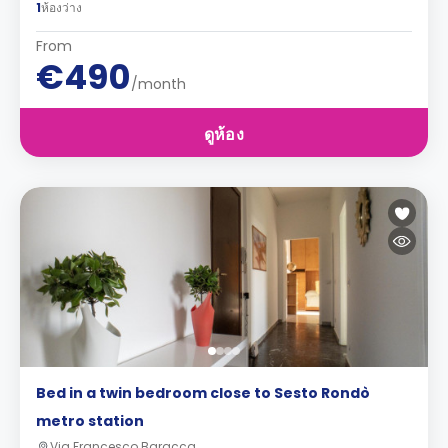
1
ห้องว่าง
From
€490
/month
ดูห้อง
Bed in a twin bedroom close to Sesto Rondò
metro station
Via Francesco Baracca