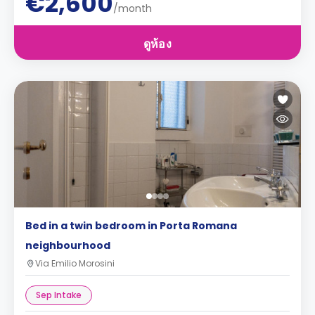
€2,600
/month
ดูห้อง
Bed in a twin bedroom in Porta Romana
neighbourhood
Via Emilio Morosini
Sep Intake