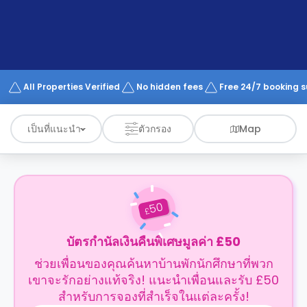
support
Contact
us
How
It
Works
FAQs
All Properties Verified
No hidden fees
Free 24/7 booking 
เป็นที่แนะนำ
ตัวกรอง
Map
50
£
บัตรกำนัลเงินคืนพิเศษมูลค่า £50
ช่วยเพื่อนของคุณค้นหาบ้านพักนักศึกษาที่พวก
เขาจะรักอย่างแท้จริง! แนะนำเพื่อนและรับ £50
สำหรับการจองที่สำเร็จในแต่ละครั้ง!