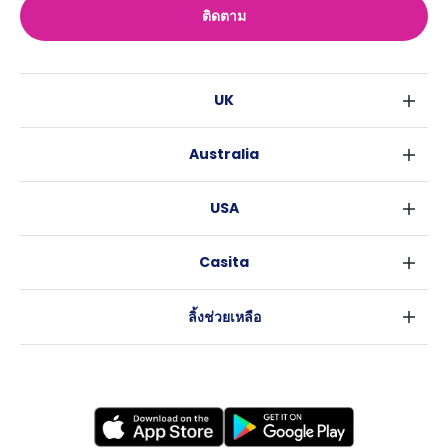
ติดตาม
UK
ลอนดอน
Australia
เบอร์มิงแฮม
ซิดนีย์
กลาสโกว
USA
เมลเบิร์น
ลิเวอร์พูล
นิวยอร์ค
บริสเบน
เอดินเบอระ
Casita
ฟอร์ตเวิร์ธ
เพิร์ธ
แมนเชสเตอร์
ข่าว
แอตแลนตา
อะเดลายด์
ลีดส์
ลิ้งช่วยเหลือ
ราลี
แครนเบอร์รา
เชฟฟีลส์
ข้อตกลงการใช้งาน
นิวออร์ลีนส์
บริสโทล
นโยบายความเป็นส่วนตัว
ออสติน
คาร์ดิฟ
โคเวนทรี