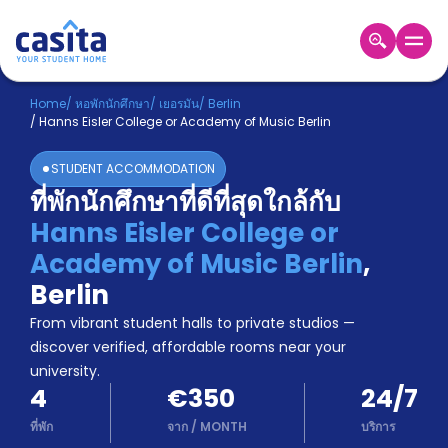
Home
TH
EUR
Home
/
หอพักนักศึกษา
/
เยอรมัน
/
Berlin
/
Hanns Eisler College or Academy of Music Berlin
เข้าสู่
ระบบ
STUDENT ACCOMMODATION
Booking
ที่พักนักศึกษาที่ดีที่สุดใกล้กับ
Accommodation
Hanns Eisler College or
About
us
Academy of Music Berlin
,
Blog
Berlin
Refer
From vibrant student halls to private studios —
And
Become
Earn
discover verified, affordable rooms near your
A
university.
Partner
4
€350
24/7
Help
and
ที่พัก
จาก
/
MONTH
บริการ
Phone
Support