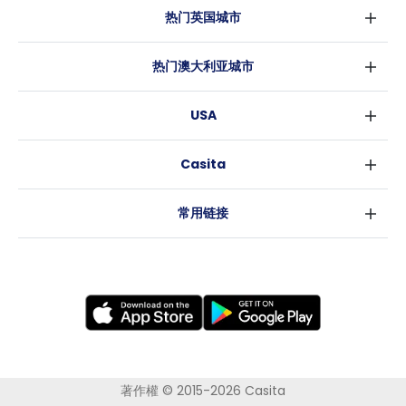
热门英国城市
伦敦
热门澳大利亚城市
伯明翰
悉尼
格拉斯哥
USA
墨尔本
利物浦
纽约
布里斯班
爱丁堡
Casita
沃斯堡
珀斯
曼彻斯特
消息
洛杉矶
阿德莱德
利兹
常用链接
亚特兰大
堪培拉
谢菲尔德
罗利
布里斯托
新奥尔良
卡迪夫
考文垂
莱斯特
布拉德福德
纽卡斯尔
著作權 © 2015-2026 Casita