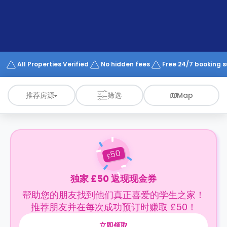
support
Contact
us
How
It
Works
FAQs
All Properties Verified
No hidden fees
Free 24/7 booking 
推荐房源
筛选
Map
50
£
独家 £50 返现现金券
帮助您的朋友找到他们真正喜爱的学生之家！
推荐朋友并在每次成功预订时赚取 £50！
立即领取