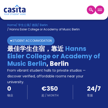
Home
ZH
EUR
Home
/
学生公寓
/
德国
/
Berlin
/
Hanns Eisler College or Academy of Music Berlin
登
入
STUDENT ACCOMMODATION
Booking
最佳学生住宿，靠近
Hanns
Accommodation
Eisler College or Academy of
About
us
Music Berlin
,
Berlin
Blog
From vibrant student halls to private studios —
Refer
discover verified, affordable rooms near your
And
university.
Become
Earn
0
€350
24/7
A
Partner
物业
起
/
MONTH
客服
Help
and
Phone
Support