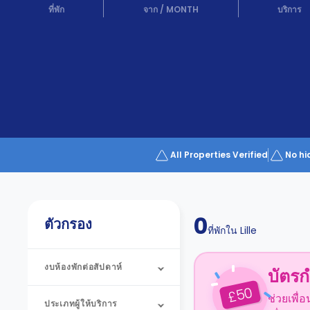
Partner
ที่พัก
จาก
/
MONTH
บริการ
Help
and
Phone
Support
support
Contact
us
How
It
Works
FAQs
All Properties Verified
No hi
0
ตัวกรอง
ที่พักใน
Lille
งบห้องพักต่อสัปดาห์
บัตรก
50
£
ช่วยเพื่
ประเภทผู้ให้บริการ