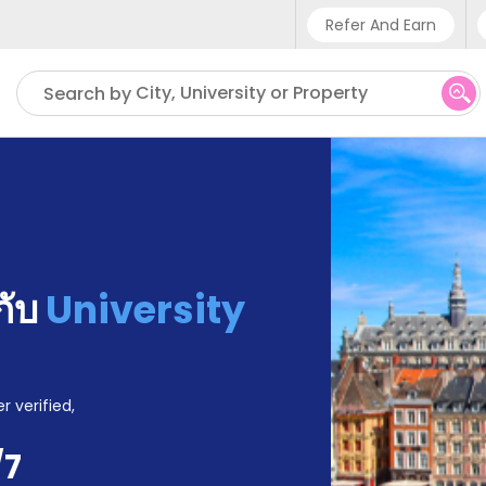
Refer And Earn
Phone sup
City, University or Property
Search by
UK - +
IN - +9
US - +1
้กับ
University
r verified,
/7