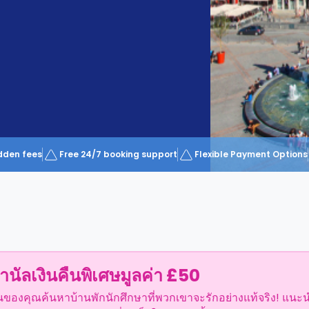
dden fees
Free 24/7 booking support
Flexible Payment Options
ำนัลเงินคืนพิเศษมูลค่า £50
อนของคุณค้นหาบ้านพักนักศึกษาที่พวกเขาจะรักอย่างแท้จริง! แนะ