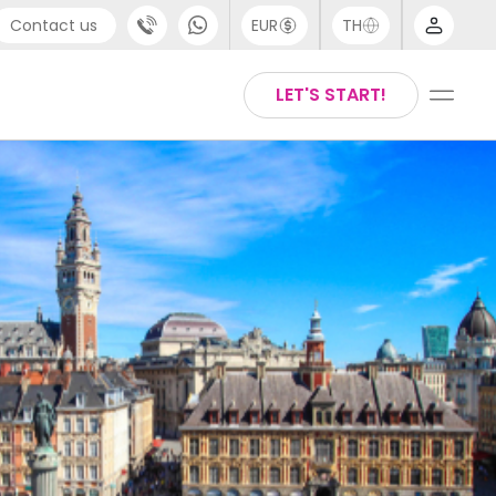
Contact us
EUR
TH
port
Arabic
LET'S START!
44 (0) 20 3871 8666
Chinese
1 (80) 3711 1326
English
 (646) 718 6172
Thai