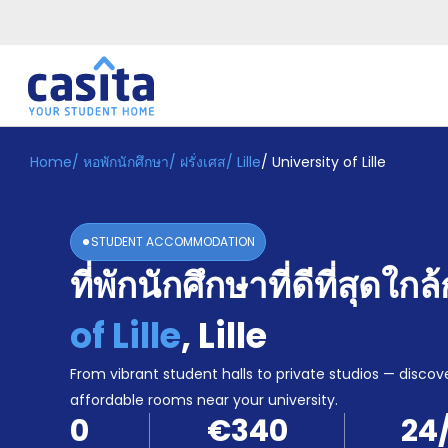
Home
/
หอพักนักศึกษา
/
ฝรั่งเศส
/
Lille
/
University of Lille
Home
TH
EUR
เข้าสู่
ระบบ
STUDENT ACCOMMODATION
Booking
ที่พักนักศึกษาที่ดีที่สุดใกล
Accommodation
About
us
of Lille
,
Lille
Blog
Refer
From vibrant student halls to private studios — discove
And
affordable rooms near your university.
Become
Earn
0
€340
24
A