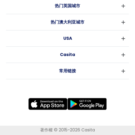
热门英国城市
伦敦
热门澳大利亚城市
伯明翰
悉尼
格拉斯哥
USA
墨尔本
利物浦
纽约
布里斯班
爱丁堡
Casita
沃斯堡
珀斯
曼彻斯特
消息
洛杉矶
阿德莱德
利兹
常用链接
亚特兰大
堪培拉
谢菲尔德
罗利
布里斯托
新奥尔良
卡迪夫
考文垂
莱斯特
布拉德福德
纽卡斯尔
著作權 © 2015-2026 Casita