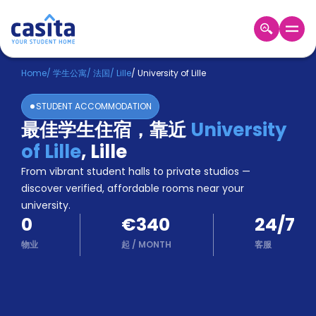
Home
ZH
EUR
Home
/
学生公寓
/
法国
/
Lille
/
University of Lille
登
STUDENT ACCOMMODATION
入
最佳学生住宿，靠近
University
Booking
of Lille
,
Lille
Accommodation
About
From vibrant student halls to private studios —
us
discover verified, affordable rooms near your
Blog
university.
Refer
0
€340
24/7
And
Become
Earn
物业
起
/
MONTH
客服
A
Partner
Help
and
Phone
Support