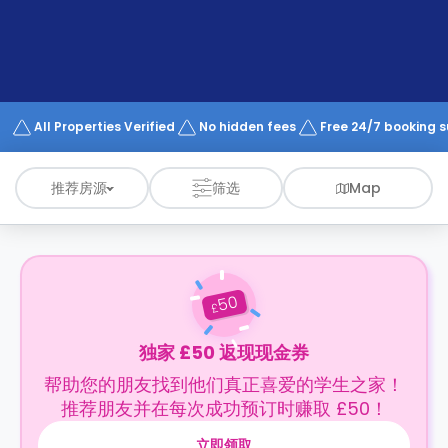
support
Contact
us
How
It
Works
FAQs
All Properties Verified
No hidden fees
Free 24/7 booking 
推荐房源
筛选
Map
50
£
独家 £50 返现现金券
帮助您的朋友找到他们真正喜爱的学生之家！
推荐朋友并在每次成功预订时赚取 £50！
立即领取