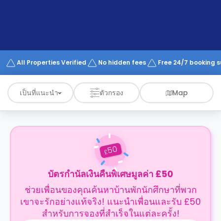
support
Contact
us
How
It
Works
FAQs
All Properties Verified
No hidden fees
Free 24/7 booking 
เป็นที่แนะนำ
ตัวกรอง
Map
50
£
บัตรกำนัลเงินคืนพิเศษมูลค่า £50
ช่วยเพื่อนของคุณค้นหาบ้านพักนักศึกษาที่พวก
เขาจะรักอย่างแท้จริง! แนะนำเพื่อนและรับ £50
สำหรับการจองที่สำเร็จในแต่ละครั้ง!