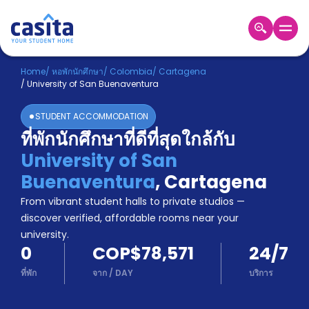
Home
TH
COP
Home
/
หอพักนักศึกษา
/
Colombia
/
Cartagena
/
University of San Buenaventura
เข้าสู่
ระบบ
STUDENT ACCOMMODATION
Booking
ที่พักนักศึกษาที่ดีที่สุดใกล้กับ
Accommodation
University of San
About
us
Buenaventura
,
Cartagena
Blog
From vibrant student halls to private studios —
Refer
discover verified, affordable rooms near your
And
university.
Become
Earn
0
COP$78,571
24/7
A
Partner
ที่พัก
จาก
/
DAY
บริการ
Help
and
Phone
Support