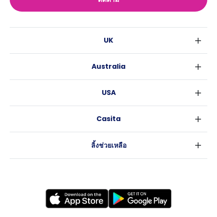
UK
ลอนดอน
Australia
เบอร์มิงแฮม
ซิดนีย์
กลาสโกว
USA
เมลเบิร์น
ลิเวอร์พูล
นิวยอร์ค
บริสเบน
เอดินเบอระ
Casita
ฟอร์ตเวิร์ธ
เพิร์ธ
แมนเชสเตอร์
ข่าว
แอตแลนตา
อะเดลายด์
ลีดส์
ลิ้งช่วยเหลือ
ราลี
แครนเบอร์รา
เชฟฟีลส์
ข้อตกลงการใช้งาน
นิวออร์ลีนส์
บริสโทล
นโยบายความเป็นส่วนตัว
ออสติน
คาร์ดิฟ
โคเวนทรี
เลสเตอร์